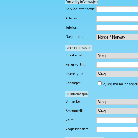
Personlig informasjon
For- og etternavn:
Adresse:
Telefon:
Nasjonalitet:
Fører informasjon
Klubb/avd.:
Førerkortnr.:
Lisenstype:
Ledsager:
Ja, jeg må ha ledsager
Bil informasjon
Bilmerke:
Årsmodell:
Vekt:
Vognlisensnr.: