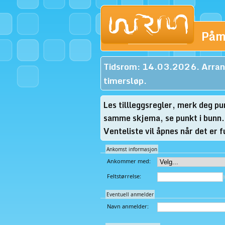
Påme
Tidsrom: 14.03.2026. Arran
timersløp.
Les tillleggsregler, merk deg p
samme skjema, se punkt i bunn. 
Venteliste vil åpnes når det er fu
Ankomst informasjon
Ankommer med:
Feltstørrelse:
Eventuell anmelder
Navn anmelder: