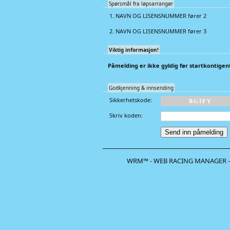
Spørsmål fra løpsarrangør
1. NAVN OG LISENSNUMMER fører 2
2. NAVN OG LISENSNUMMER fører 3
Viktig informasjon!
Påmelding er ikke gyldig før startkontigent 
Godkjenning & innsending
Sikkerhetskode:
B
G
I
F
Y
Skriv koden:
WRM™ - WEB RACING MANAGER -