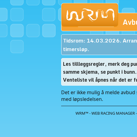
Avbu
Tidsrom: 14.03.2026. Arran
timersløp.
Les tillleggsregler, merk deg p
samme skjema, se punkt i bunn. 
Venteliste vil åpnes når det er fu
Det er ikke mulig å melde avbud s
med løpsledelsen.
WRM™ - WEB RACING MANAGER -