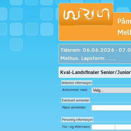
Påm
Mel
Tidsrom: 06.06.2026 - 07.
Melhus. Løpsform: .....
Kval-Landsfinaler Senior/Jun
Ankomst informasjon
Ankommer med:
Eventuell anmelder
Navn anmelder:
Personlig informasjon
For- og etternavn: