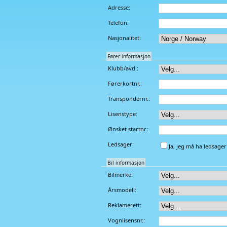
Adresse:
Telefon:
Nasjonalitet:
Fører informasjon
Klubb/avd.:
Førerkortnr.:
Transpondernr.:
Lisenstype:
Ønsket startnr.:
Ledsager:
Ja, jeg må ha ledsager
Bil informasjon
Bilmerke:
Årsmodell:
Reklamerett:
Vognlisensnr.: