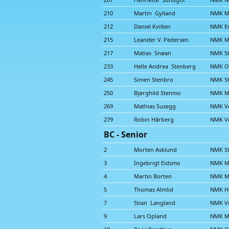
210
Martin Gylland
NMK M
212
Daniel Kvilten
NMK E
215
Leander V. Pedersen
NMK M
217
Matias Snøan
NMK S
233
Helle Andrea Stenberg
NMK O
245
Simen Stenbro
NMK S
250
Bjørghild Stenmo
NMK M
269
Mathias Susegg
NMK Ve
279
Robin Hårberg
NMK Ve
BC - Senior
2
Morten Asklund
NMK S
3
Ingebrigt Eidsmo
NMK M
4
Martin Borten
NMK M
5
Thomas Almlid
NMK He
7
Stian Langland
NMK Ve
9
Lars Opland
NMK M