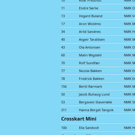
10
Roar Presthus
NMK O
11
Endre Sørlie
NMK O
13
Vegard Buland
NMK Ve
17
Aron Woldmo
NMK M
34
Arild Sandnes
NMK He
40
Asgeir Taraldsen
NMK M
43
Ola Antonsen
NMK O
60
Malin Wigdahl
NMK M
70
Rolf Sundfær
NMK M
77
Nicolai Bakken
NMK E
78
Fredrick Bakken
NMK E
156
Bertil Rørmark
NMK M
50
Jacob Buhaug Lund
NMK M
53
Bergsvein Staverløkk
NMK S
311
Hanna Berget Tangvik
NMK M
Crosskart Mini
100
Ella Sandvoll
NMK H