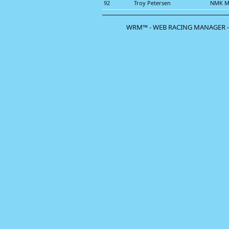
92
Troy Petersen
NMK M
WRM™ - WEB RACING MANAGER -