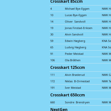
Crosskart 85ccm
4
Michael Bye-Eggen
NMK H
10
Lucas Bye-Eggen
NMK H
14
Oliver Sandvoll
NMK H
19
Jonas Finstad-Eriksen
NMK H
30
Alvin Sandvoll
NMK H
59
Edwin Høgberg
KNA So
65
Ludvig Høgberg
KNA So
91
Peder Meistad
NMK M
106
Ola Bråthen
NMK M
Crosskart 125ccm
111
Alvin Brøderud
NMK G
172
Niklas B-Ormestad
NMK T
191
Iver Meistad
NMK M
Crosskart 650ccm
660
Sondre Brendryen
NMK M
NextGen