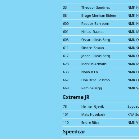
33
Theodor Sandnes
NMK He
88
Brage Monkan Eidem
NMK He
600
Reodor Børresen
NMK He
601
Niklas Raaket
NMK M
603
Oscar Lilleås Berg
NMK O
611
Sindre Snøan
NMK S
617
Johan Lilleås Berg
NMK O
628
Markus Armalis
NMK M
633
Noah B Lo
NMK O
667
Una Berg Fossmo
NMK O
669
Remi Susegg
NMK Ve
Extreme JR
78
Helmer Gjevik
Spydeb
101
Mats Husebæk
KNA So
110
Endre Riise
NMK Vi
Speedcar