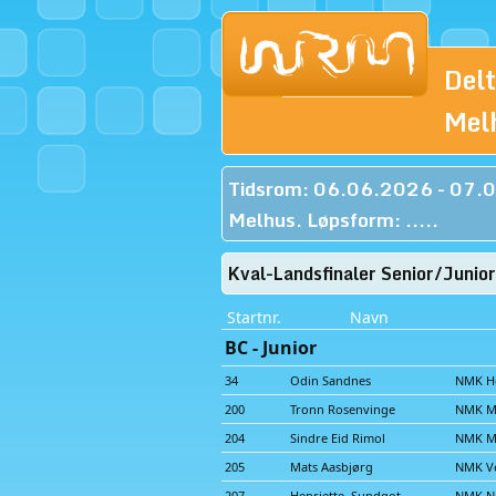
Del
Mel
Tidsrom: 06.06.2026 - 07.
Melhus. Løpsform: .....
Kval-Landsfinaler Senior/Jun
Startnr.
Navn
BC - Junior
34
Odin Sandnes
NMK He
200
Tronn Rosenvinge
NMK M
204
Sindre Eid Rimol
NMK M
205
Mats Aasbjørg
NMK Ve
207
Henriette Sundgot
NMK No