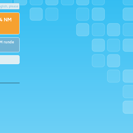
glish, please
 4 NM
NM runde