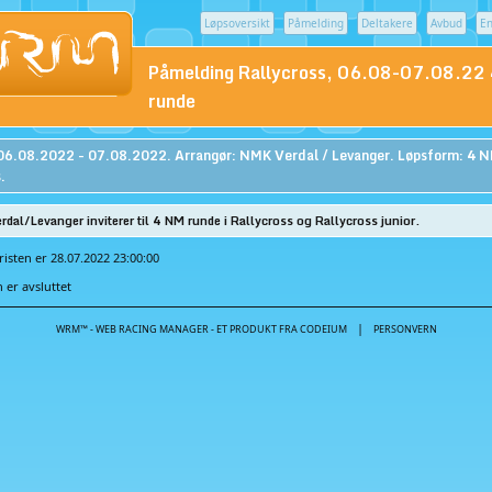
Løpsoversikt
Påmelding
Deltakere
Avbud
En
Påmelding Rallycross, 06.08-07.08.22
runde
06.08.2022 - 07.08.2022. Arrangør: NMK Verdal / Levanger. Løpsform: 4 
.
rdal/Levanger inviterer til 4 NM runde i Rallycross og Rallycross junior.
isten er 28.07.2022 23:00:00
er avsluttet
|
WRM™ - WEB RACING MANAGER - ET PRODUKT FRA CODEIUM
PERSONVERN