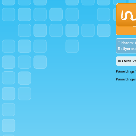
Tidsrom: 
Rallycross
Vi i NMK Ve
Påmeldingsfr
Påmeldingen 