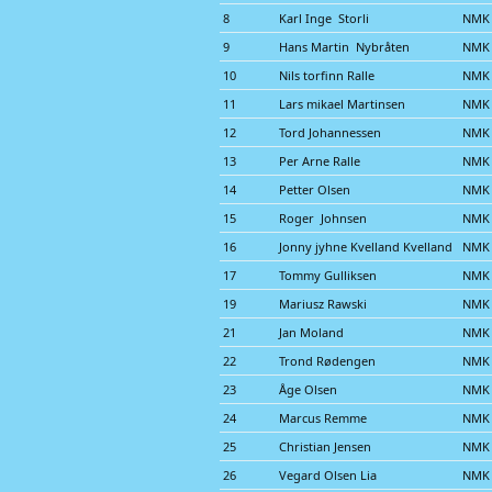
8
Karl Inge Storli
NMK
9
Hans Martin Nybråten
NMK 
10
Nils torfinn Ralle
NMK
11
Lars mikael Martinsen
NMK 
12
Tord Johannessen
NMK
13
Per Arne Ralle
NMK
14
Petter Olsen
NMK 
15
Roger Johnsen
NMK
16
Jonny jyhne Kvelland Kvelland
NMK 
17
Tommy Gulliksen
NMK 
19
Mariusz Rawski
NMK 
21
Jan Moland
NMK 
22
Trond Rødengen
NMK 
23
Åge Olsen
NMK
24
Marcus Remme
NMK
25
Christian Jensen
NMK
26
Vegard Olsen Lia
NMK 