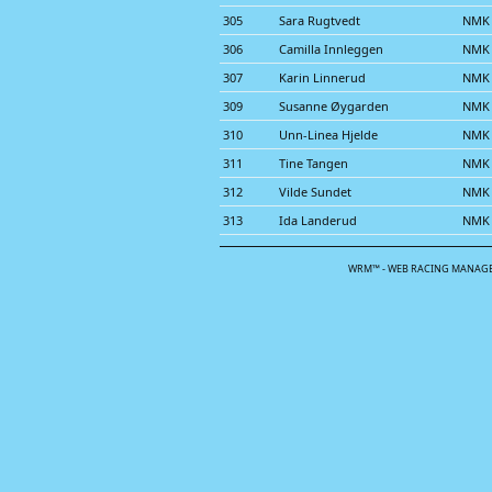
305
Sara Rugtvedt
NMK 
306
Camilla Innleggen
NMK
307
Karin Linnerud
NMK 
309
Susanne Øygarden
NMK 
310
Unn-Linea Hjelde
NMK 
311
Tine Tangen
NMK 
312
Vilde Sundet
NMK 
313
Ida Landerud
NMK 
WRM™ - WEB RACING MANAGE