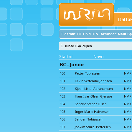
Delta
Tidsrom: 01.06.2019. Arrangør: NMK Bø.
1. runde i Bø-cupen
Startnr.
Navn
BC - Junior
100
Petter Tobiassen
NMK 
101
Kevin Settendal Johnsen
NMK
102
Kjetil Listul Abrahamsen
NMK
103
Hans Ivar Olsen Gjersøe
NMK 
104
Sondre Stener Olsen
NMK 
105
Inger Marie Halvorsen
NMK
106
Sander Tobiassen
NMK 
107
Joakim Sture Pettersen
NMK 