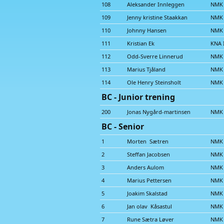
108
Aleksander Innleggen
NMK
109
Jenny kristine Staakkan
NMK 
110
Johnny Hansen
NMK 
111
Kristian Ek
KNA 
112
Odd-Sverre Linnerud
NMK 
113
Marius Tjåland
NMK 
114
Ole Henry Steinsholt
NMK 
BC - Junior trening
200
Jonas Nygård-martinsen
NMK 
BC - Senior
1
Morten Sætren
NMK
2
Steffan Jacobsen
NMK 
3
Anders Aulom
NMK
4
Marius Pettersen
NMK 
5
Joakim Skalstad
NMK
6
Jan olav Kåsastul
NMK
7
Rune Sætra Løver
NMK 