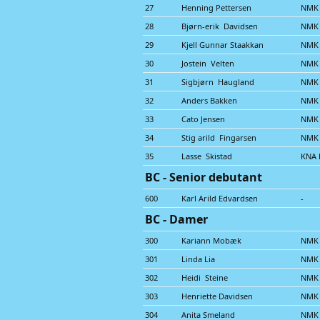
27
Henning Pettersen
NMK 
28
Bjørn-erik Davidsen
NMK 
29
Kjell Gunnar Staakkan
NMK 
30
Jostein Velten
NMK
31
Sigbjørn Haugland
NMK
32
Anders Bakken
NMK 
33
Cato Jensen
NMK
34
Stig arild Fingarsen
NMK 
35
Lasse Skistad
KNA 
BC - Senior debutant
600
Karl Arild Edvardsen
-
BC - Damer
300
Kariann Mobæk
NMK
301
Linda Lia
NMK
302
Heidi Steine
NMK 
303
Henriette Davidsen
NMK 
304
Anita Smeland
NMK 