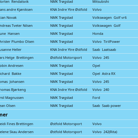
orten Rendalsvik
NMK Trøgstad
Mitsubishi
ans andre Kjøniksen
KNA Indre Ytre Østfold
Volvo
tian Novak
NMK Trøgstad
Volkswagen Golf vr6
ndreas Tveter Nilsen
NMK Trøgstad
Volkswagen Golf
une Hansen
NMK Trøgstad
Honda
hrister Plumbo Olsen
NMK Trøgstad
Volvo TirilPower
usanne Heller
KNA Indre Ytre Østfold
Saab Laatsaab
ars Helge Brettingen
Østfold Motorsport
Volvo 245
obin Andresen
NMK Trøgstad
Opel
ichard Bakke
NMK Trøgstad
Opel Astra RX
omas Johansen
NMK Trøgstad
Volvo 245
homas Bjørkeng
KNA Indre Ytre Østfold
Volvo 240
mil Magnussen
NMK Trøgstad
Ford
ean Olsen
NMK Trøgstad
Saab Saab power
mer
eidi Fines Brettingen
Østfold Motorsport
Volvo
elene Skau Andersen
Østfold Motorsport
Volvo 242(Rita)