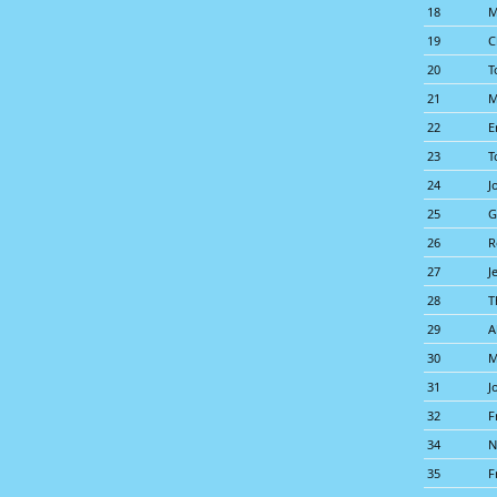
18
M
19
C
20
T
21
M
22
E
23
T
24
J
25
G
26
R
27
J
28
T
29
A
30
M
31
J
32
F
34
N
35
F