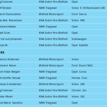
gil Iversen
KNA Indre Ytre Østfold
Opel
lf Rinden
NMK Trøgstad
Volvo E-18 Resirkulert 240
ernt Osmundnes
Østfold Motorsport
Ford Sierra
ai Atle Rensmoen
KNA Indre Ytre Østfold
Volvo 940
ichard Bakke
NMK Trøgstad
Opel
jell Grav
KNA Indre Ytre Østfold
Opel
rnst ove Johansen
KNA Indre Ytre Østfold
Volkswagen
erje Ek
KNA Indre Ytre Østfold
Opel Kaddet
oss
arius Andersen
Østfold Motorsport
Volvo
ichard Moen
Østfold Motorsport
Ford Escort Mk2
om Vidar Belgen
NMK Trøgstad
Opel Corsa
hristoffer Novak
NMK Trøgstad
Honda Civic
obias G Andersen
Østfold Motorsport
Volvo 240
gil Iversen
KNA Indre Ytre Østfold
Citroen 2cv
idar Moen
KNA Indre Ytre Østfold
Volvo 242
ise Marie Sandmo
NMK Trøgstad
Opel