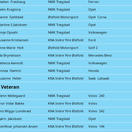
aiken Frøshaug
NMK Trøgstad
Ferrari
selin Kragtorp
NMK Trøgstad
Opel
anne Fjeldstad
Østfold Motorsport
Opel Corsa
artine S Jakobsen
NMK Trøgstad
Opel
onje Opsahl
NMK Trøgstad
Volkswagen
usanne Kristiansen
KNA Indre Ytre Østfold
Ford
nne Marie Holt
Østfold Motorsport
Golf 2
da Bryntesson
KNA Indre Ytre Østfold
Mercedes-Benz
ebecca Aamodt
NMK Trøgstad
Volkswagen
innea Hamrin
NMK Trøgstad
Honda
usanne Heller
KNA Indre Ytre Østfold
Saab Latsaab
s Veteran
lenn Mellegaard
NMK Trøgstad
Volvo 240
hor Vidar Bakke
KNA Indre Ytre Østfold
Volvo
ens Wiggo Lunderød
KNA Indre Ytre Østfold
Volvo 242
jørn Jakobsen
NMK Trøgstad
Opel
venRoar johansen Ansen
KNA Indre Ytre Østfold
Volvo 144