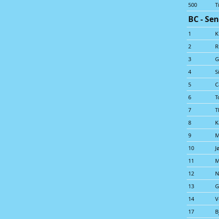
500
T
BC - Sen
1
K
2
R
3
G
4
S
5
C
6
T
7
T
8
K
9
M
10
J
11
M
12
N
13
G
14
V
17
B