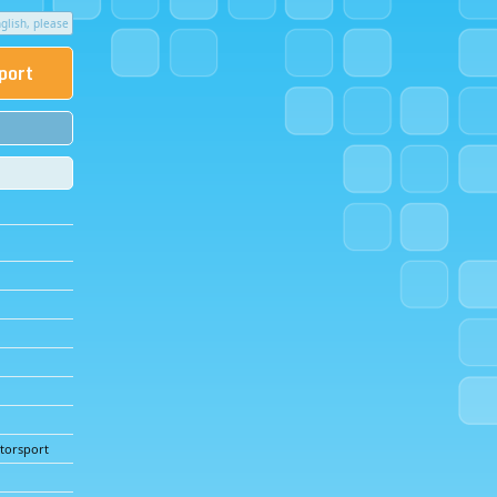
glish, please
sport
torsport