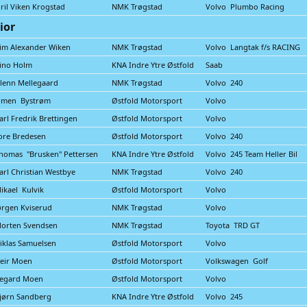
iril Viken Krogstad
NMK Trøgstad
Volvo Plumbo Racing
ior
im Alexander Wiken
NMK Trøgstad
Volvo Langtak f/s RACING
ino Holm
KNA Indre Ytre Østfold
Saab
lenn Mellegaard
NMK Trøgstad
Volvo 240
imen Bystrøm
Østfold Motorsport
Volvo
arl Fredrik Brettingen
Østfold Motorsport
Volvo
ore Bredesen
Østfold Motorsport
Volvo 240
homas "Brusken" Pettersen
KNA Indre Ytre Østfold
Volvo 245 Team Heller Bil
arl Christian Westbye
NMK Trøgstad
Volvo 240
ikael Kulvik
Østfold Motorsport
Volvo
ørgen Kviserud
NMK Trøgstad
Volvo
orten Svendsen
NMK Trøgstad
Toyota TRD GT
iklas Samuelsen
Østfold Motorsport
Volvo
eir Moen
Østfold Motorsport
Volkswagen Golf
egard Moen
Østfold Motorsport
Volvo
jørn Sandberg
KNA Indre Ytre Østfold
Volvo 245