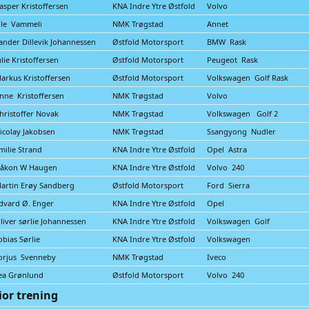
asper Kristoffersen
KNA Indre Ytre Østfold
Volvo
le Vammeli
NMK Trøgstad
Annet
ander Dillevik Johannessen
Østfold Motorsport
BMW Rask
ulie Kristoffersen
Østfold Motorsport
Peugeot Rask
arkus Kristoffersen
Østfold Motorsport
Volkswagen Golf Rask
nne Kristoffersen
NMK Trøgstad
Volvo
hristoffer Novak
NMK Trøgstad
Volkswagen Golf 2
icolay Jakobsen
NMK Trøgstad
Ssangyong Nudler
milie Strand
KNA Indre Ytre Østfold
Opel Astra
åkon W Haugen
KNA Indre Ytre Østfold
Volvo 240
artin Erøy Sandberg
Østfold Motorsport
Ford Sierra
dvard Ø. Enger
KNA Indre Ytre Østfold
Opel
liver sørlie Johannessen
KNA Indre Ytre Østfold
Volkswagen Golf
obias Sørlie
KNA Indre Ytre Østfold
Volkswagen
orjus Svenneby
NMK Trøgstad
Iveco
ea Grønlund
Østfold Motorsport
Volvo 240
ior trening