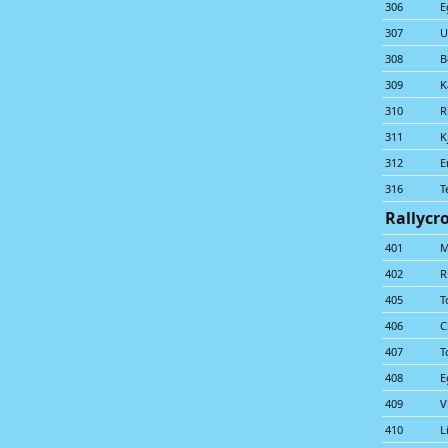
306
E
307
U
308
B
309
K
310
R
311
K
312
E
316
T
Rallycr
401
M
402
R
405
T
406
C
407
T
408
E
409
V
410
L