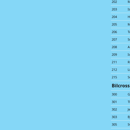
202
M
203
I
204
H
205
M
206
T
207
S
208
A
209
I
211
R
212
L
215
S
Bilcros
300
G
301
T
302
J
303
B
305
S