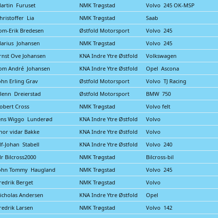
artin Furuset
NMK Trøgstad
Volvo 245 OK-MSP
hristoffer Lia
NMK Trøgstad
Saab
om-Erik Bredesen
Østfold Motorsport
Volvo 245
arius Johansen
NMK Trøgstad
Volvo 245
rnst Ove Johansen
KNA Indre Ytre Østfold
Volkswagen
om André Johansen
KNA Indre Ytre Østfold
Opel Ascona
ohn Erling Grav
Østfold Motorsport
Volvo TJ Racing
lenn Dreierstad
Østfold Motorsport
BMW 750
obert Cross
NMK Trøgstad
Volvo felt
ens Wiggo Lunderød
KNA Indre Ytre Østfold
Volvo
hor vidar Bakke
KNA Indre Ytre Østfold
Volvo
lf-Johan Stabell
KNA Indre Ytre Østfold
Volvo 240
r Bilcross2000
NMK Trøgstad
Bilcross-bil
ohn Tommy Haugland
NMK Trøgstad
Volvo 245
redrik Berget
NMK Trøgstad
Volvo
icholas Andersen
KNA Indre Ytre Østfold
Opel
redrik Larsen
NMK Trøgstad
Volvo 142