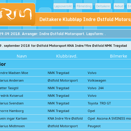
Løpsoversikt
Påmelding
Deltakere
Avbud
En
Deltakere Klubbløp Indre Østfold Motor
29.09.2018. Arrangør: Indre Østfold Motorsport. Løpsform: .
9. september 2018 for Østfold Motorsport KNA Indre/Ytre Østfold NMK Trøgstad
Navn
Klubb/avd.
Bilmerke
ior
indre Madsen Moe
NMK Trøgstad
Volvo
arius Andersen
Østfold Motorsport
Volkswagen
etter Tasigtil
NMK Trøgstad
Volvo 244
redrik Kviserud
NMK Trøgstad
Volvo
arius Svendsen
NMK Trøgstad
Toyota TRD GT
norre Hamborg
NMK Trøgstad
Opel
vein ingar Karlsen
KNA Indre Ytre Østfold
Opel Ascona A SVEINISS mo
arius Midtmoen
Østfold Motorsport
Peugeot