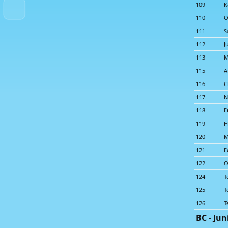
109
K
110
O
111
S
112
J
113
M
115
A
116
C
117
N
118
E
119
H
120
M
121
E
122
O
124
T
125
T
126
T
BC - Jun