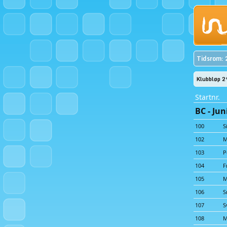
Tidsrom: 
Klubbløp 2
Startnr.
BC - Jun
100
S
102
M
103
P
104
F
105
M
106
S
107
S
108
M