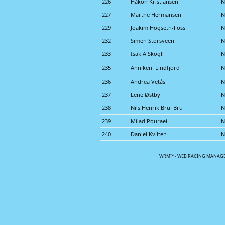
226
Håkon Kristiansen
N
227
Marthe Hermansen
N
229
Joakim Hogseth-Foss
N
232
Simen Storsveen
N
233
Isak A Skogli
N
235
Anniken Lindfjord
N
236
Andrea Vetås
N
237
Lene Østby
N
238
Nils Henrik Bru Bru
N
239
Milad Pouraei
N
240
Daniel Kvilten
N
WRM™ - WEB RACING MANAGE