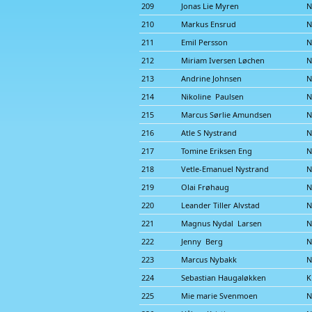
209
Jonas Lie Myren
N
210
Markus Ensrud
N
211
Emil Persson
N
212
Miriam Iversen Løchen
N
213
Andrine Johnsen
N
214
Nikoline Paulsen
N
215
Marcus Sørlie Amundsen
N
216
Atle S Nystrand
N
217
Tomine Eriksen Eng
N
218
Vetle-Emanuel Nystrand
N
219
Olai Frøhaug
N
220
Leander Tiller Alvstad
N
221
Magnus Nydal Larsen
N
222
Jenny Berg
N
223
Marcus Nybakk
N
224
Sebastian Haugaløkken
K
225
Mie marie Svenmoen
N