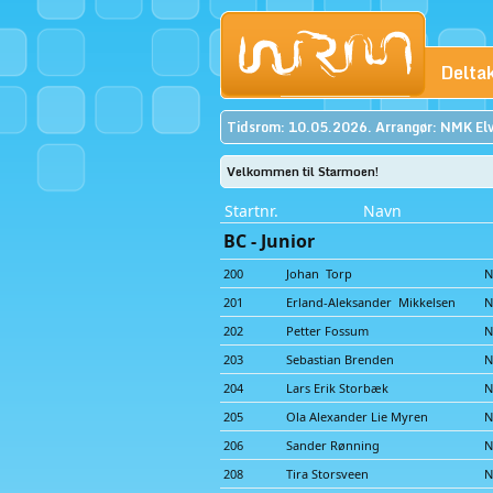
Delta
Tidsrom: 10.05.2026. Arrangør: NMK Elv
Velkommen til Starmoen!
Startnr.
Navn
BC - Junior
200
Johan Torp
N
201
Erland-Aleksander Mikkelsen
N
202
Petter Fossum
N
203
Sebastian Brenden
N
204
Lars Erik Storbæk
N
205
Ola Alexander Lie Myren
N
206
Sander Rønning
N
208
Tira Storsveen
N