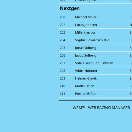
Nextgen
200
Michael Meier
S
202
Lucas Johnsen
N
203
Milla Kjærbu
S
204
Sophie Edvardsen stie
S
205
Jonas Solberg
S
206
Jacob Solberg
S
207
Sofus Grønlund Enholm
S
208
Vilde Høitomt
S
209
Helmer Gjevik
S
210
Mattis Heien
S
211
Emilian Bråten
S
WRM™ - WEB RACING MANAGER -