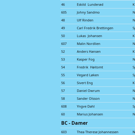
46
Eskild Lunderød
K
605
Johny Sandmo
N
48
Ulf Rinden
N
49
Carl Fredrik Brettingen
S
50
Lukas Johansen
K
607
Malin Nordlien
N
52
Anders Hansen
K
53
Kasper Fog
N
54
Fredrik Høitomt
S
55
Vegard Løken
S
56
Sivert Eng
K
57
Daniel Owrum
N
58
Sander Olsson
N
608
Yngve Dahl
S
60
Marius Johansen
N
BC - Damer
603
Thea Therese Johannessen
N