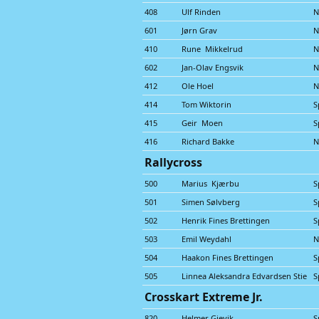
408
Ulf Rinden
N
601
Jørn Grav
N
410
Rune Mikkelrud
N
602
Jan-Olav Engsvik
N
412
Ole Hoel
N
414
Tom Wiktorin
S
415
Geir Moen
S
416
Richard Bakke
N
Rallycross
500
Marius Kjærbu
S
501
Simen Sølvberg
S
502
Henrik Fines Brettingen
S
503
Emil Weydahl
N
504
Haakon Fines Brettingen
S
505
Linnea Aleksandra Edvardsen Stie
S
Crosskart Extreme Jr.
820
Helmer Gjevik
S