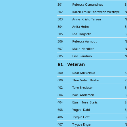
301
Rebecca Osmundnes
S
302
Karen Emilie Storsveen Westbye
N
303
Anne Kristoffersen
N
304
Anita Holm
S
305
Ida Høgseth
S
306
Rebecca Aamodt
N
607
Malin Nordlien
N
605
Lise Sandmo
N
BC - Veteran
400
Roar Mikkelrud
K
600
Thor Vidar Bakke
K
402
Tore Bredesen
S
604
Ivar Andersen
S
404
Bjørn-Tore Staås
S
608
Yngve Dahl
S
406
Trygve Hoff
S
407
Trygve Enger
N