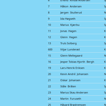
6
Erlend Rindal Andersen
S
7
Håkon Andersen
S
8
Jørgen Skullerud
N
9
Ida Høgseth
S
10
Marius Kjærbu
S
11
Jonas Hagen
K
12
Glenn Hagen
K
13
Truls Solberg
S
600
Viljar Lunderød
K
15
Glenn Mellegaard
N
16
Jesper Tobias Hjorth Bergh
K
19
Lars-Henrik Eriksen
K
20
Kevin André Johansen
N
21
Oskar Johansen
K
22
Ståle Bråten
S
23
Marius Skau Andersen
S
24
Martin Furuseth
N
25
Håvard Brødremoen
N