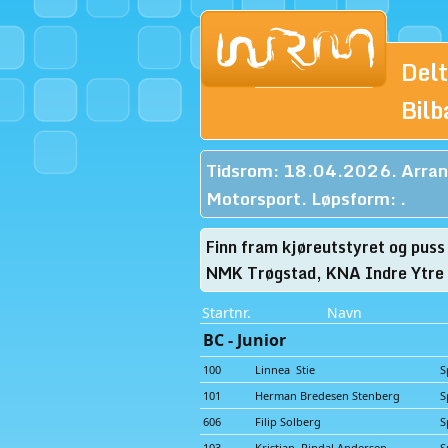
Del
Bil
Tidsrom: 18.04.2026. Arrang
Motorsport. Løpsform: .
Finn fram kjøreutstyret og puss 
NMK Trøgstad, KNA Indre Ytre 
Startnr.
Navn
BC - Junior
100
Linnea Stie
S
101
Herman Bredesen Stenberg
S
606
Filip Solberg
S
103
Kristian Rindal Andersen
S