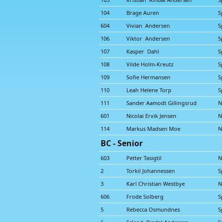
104
Brage Auren
S
604
Vivian Andersen
S
106
Viktor Andersen
S
107
Kasper Dahl
S
108
Vilde Holm-Kreutz
S
109
Sofie Hermansen
S
110
Leah Helene Torp
S
111
Sander Aamodt Gillingsrud
N
601
Nicolai Ervik Jensen
N
114
Markus Madsen Moe
N
BC - Senior
603
Petter Tasigtil
N
2
Torkil Johannessen
S
3
Karl Christian Westbye
N
606
Frode Solberg
S
5
Rebecca Osmundnes
S