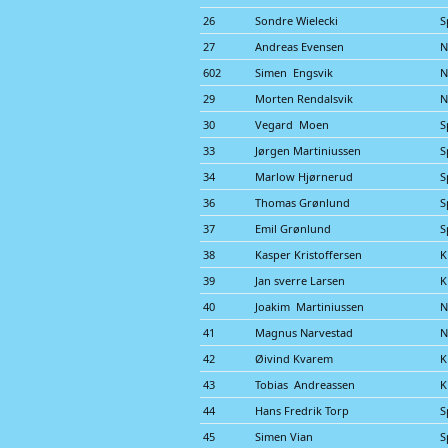
26
Sondre Wielecki
S
27
Andreas Evensen
N
602
Simen Engsvik
N
29
Morten Rendalsvik
N
30
Vegard Moen
S
33
Jørgen Martiniussen
S
34
Marlow Hjørnerud
S
36
Thomas Grønlund
S
37
Emil Grønlund
S
38
Kasper Kristoffersen
K
39
Jan sverre Larsen
K
40
Joakim Martiniussen
N
41
Magnus Narvestad
N
42
Øivind Kvarem
K
43
Tobias Andreassen
K
44
Hans Fredrik Torp
S
45
Simen Vian
S