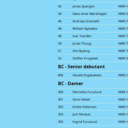
42
Jonas Spangen
NMK 
44
Hans einar Mørkhagen
NMK E
46
Andreas Granseth
NMK F
48
William Nybakke
NMK F
49
Ivar Tveråen
NMK Tr
50
Jonas Thoug
NMK Tr
51
Ole Nyskog
NMK Tr
52
Steffen Krogstad
NMK M
BC - Senior debutant
800
Harald Engebakken
NMK 
BC - Damer
300
Henriette Furulund
NMK 
301
Stine Helset
NMK 
302
Emilie Pettersen
NMK 
303
Juni Mostue
NMK 
305
Ingrid Furulund
NMK 