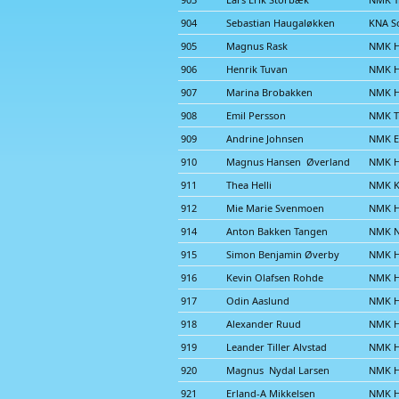
904
Sebastian Haugaløkken
KNA S
905
Magnus Rask
NMK 
906
Henrik Tuvan
NMK 
907
Marina Brobakken
NMK 
908
Emil Persson
NMK Tr
909
Andrine Johnsen
NMK E
910
Magnus Hansen Øverland
NMK 
911
Thea Helli
NMK K
912
Mie Marie Svenmoen
NMK 
914
Anton Bakken Tangen
NMK N
915
Simon Benjamin Øverby
NMK 
916
Kevin Olafsen Rohde
NMK 
917
Odin Aaslund
NMK 
918
Alexander Ruud
NMK 
919
Leander Tiller Alvstad
NMK 
920
Magnus Nydal Larsen
NMK 
921
Erland-A Mikkelsen
NMK 