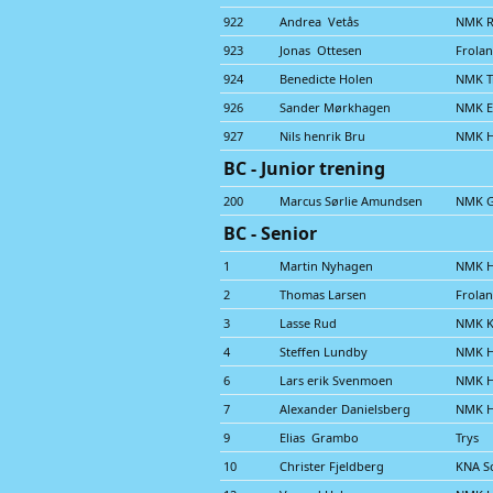
922
Andrea Vetås
NMK R
923
Jonas Ottesen
Frola
924
Benedicte Holen
NMK Tr
926
Sander Mørkhagen
NMK E
927
Nils henrik Bru
NMK 
BC - Junior trening
200
Marcus Sørlie Amundsen
NMK G
BC - Senior
1
Martin Nyhagen
NMK 
2
Thomas Larsen
Frola
3
Lasse Rud
NMK K
4
Steffen Lundby
NMK 
6
Lars erik Svenmoen
NMK 
7
Alexander Danielsberg
NMK 
9
Elias Grambo
Trys
10
Christer Fjeldberg
KNA S