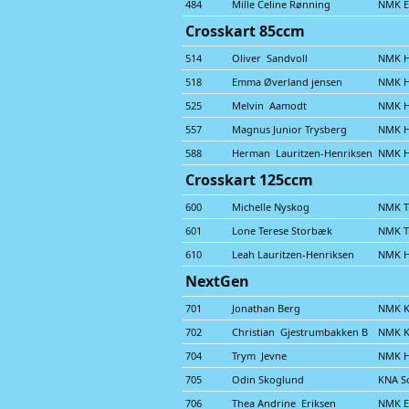
484
Mille Celine Rønning
NMK E
Crosskart 85ccm
514
Oliver Sandvoll
NMK 
518
Emma Øverland jensen
NMK 
525
Melvin Aamodt
NMK 
557
Magnus Junior Trysberg
NMK 
588
Herman Lauritzen-Henriksen
NMK 
Crosskart 125ccm
600
Michelle Nyskog
NMK Tr
601
Lone Terese Storbæk
NMK Tr
610
Leah Lauritzen-Henriksen
NMK 
NextGen
701
Jonathan Berg
NMK K
702
Christian Gjestrumbakken B
NMK K
704
Trym Jevne
NMK 
705
Odin Skoglund
KNA S
706
Thea Andrine Eriksen
NMK E