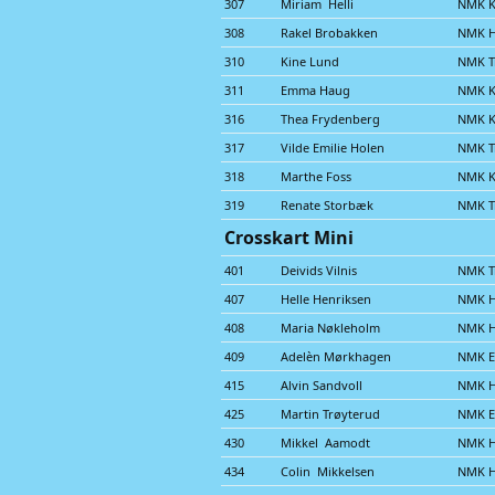
307
Miriam Helli
NMK K
308
Rakel Brobakken
NMK 
310
Kine Lund
NMK Tr
311
Emma Haug
NMK K
316
Thea Frydenberg
NMK K
317
Vilde Emilie Holen
NMK Tr
318
Marthe Foss
NMK K
319
Renate Storbæk
NMK Tr
Crosskart Mini
401
Deivids Vilnis
NMK Tr
407
Helle Henriksen
NMK 
408
Maria Nøkleholm
NMK 
409
Adelèn Mørkhagen
NMK E
415
Alvin Sandvoll
NMK 
425
Martin Trøyterud
NMK E
430
Mikkel Aamodt
NMK 
434
Colin Mikkelsen
NMK 