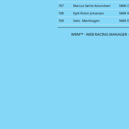
707
Marcus Sørlie Amundsen
NMK G
708
Kjell Robin Johansen
NMK K
709
Selin Mørkhagen
NMK E
WRM™ - WEB RACING MANAGER -