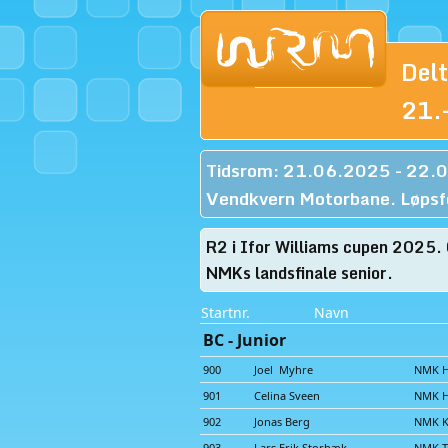
Del
21.
Tidsrom: 21.06.2025 - 22.
Vendkvern Motorbane. Løpsf
R2 i Ifor Williams cupen 2025. 
NMKs landsfinale senior.
Startnr.
Navn
BC - Junior
900
Joel Myhre
NMK 
901
Celina Sveen
NMK 
902
Jonas Berg
NMK K
903
Lars Erik Storbæk
NMK Tr