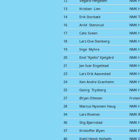
12
Vegard Helgesen
NMK H
13
Kristian Lien
NMK 
14
Erik Storbæk
NMK Tr
16
Arild Stensrud
NMK 
17
Cato Sveen
NMK 
18
Lars Ove Stenberg
NMK 
19
Inge Myhre
NMK 
20
Emil "Kjellis" Kjelgård
NMK 
21
Jan Ivar Engelstad
NMK 
23
Lars Erik Aasvestad
NMK 
24
Ken Andre Granheim
NMK 
25
Georg Trysberg
NMK 
27
Ørjan Ottesen
Frola
28
Marcus Nysveen Haug
NMK 
34
Lars Rivenes
NMK R
36
Stig Bjørnstad
NMK 
37
Kristoffer Øyen
NMK F
40
Kjetil Hemli Hofseth
NMK G