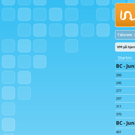
Tidsrom: 
VM på hje
Startnr.
BC - Jun
200
245
277
297
311
370
BC - Jun
401