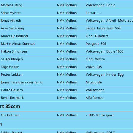
Mathias Berg
NMK Melhus
Volkswagen Boble
Stine Myhren
NMK Melhus
Ferrari …
Jonas Aftreth
NMK Melhus
Volkswagen Aftreth Motorspo
Arve Sætereng
NMK Melhus
Skoda Fabia Team VR6
Anders jr Bolland
NMK Melhus
Opel D kadett
Martin Almås Sunnset
NMK Melhus
Peugeot 306
Håkon Simonsen
NMK Melhus
Volkswagen Boble 1600
STIAN Klingen
NMK Melhus
Opel Vectra
Tage Holtan
NMK Melhus
Volvo 245
Petter Løkken
NMK Melhus
Volkswagen Kinder-Egg
Jonas Taraldsen kvernemo
NMK Melhus
Mitsubishi
Gaute Høiseth
NMK Melhus
Volkswagen
Bertil Rørmark
NMK Melhus
Alfa Romeo
rt 85ccm
Ola Bråthen
NMK Melhus
- BBS Motorsport
n
Niklas Raaket
NMK Melhus
Volkswagen POLO