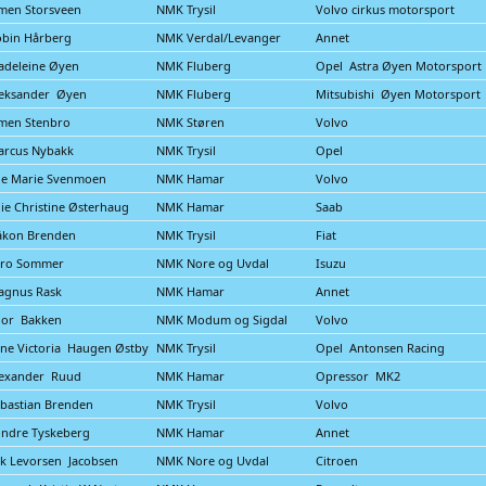
men Storsveen
NMK Trysil
Volvo cirkus motorsport
bin Hårberg
NMK Verdal/Levanger
Annet
adeleine Øyen
NMK Fluberg
Opel Astra Øyen Motorsport
leksander Øyen
NMK Fluberg
Mitsubishi Øyen Motorsport
men Stenbro
NMK Støren
Volvo
arcus Nybakk
NMK Trysil
Opel
ie Marie Svenmoen
NMK Hamar
Volvo
lie Christine Østerhaug
NMK Hamar
Saab
åkon Brenden
NMK Trysil
Fiat
ero Sommer
NMK Nore og Uvdal
Isuzu
agnus Rask
NMK Hamar
Annet
hor Bakken
NMK Modum og Sigdal
Volvo
ne Victoria Haugen Østby
NMK Trysil
Opel Antonsen Racing
lexander Ruud
NMK Hamar
Opressor MK2
bastian Brenden
NMK Trysil
Volvo
ndre Tyskeberg
NMK Hamar
Annet
k Levorsen Jacobsen
NMK Nore og Uvdal
Citroen