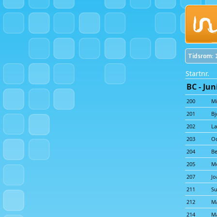
Tidsrom: 
Startnr.
BC - Jun
200
Mi
201
Bj
202
La
203
Od
204
Be
205
M
207
Jo
211
Su
212
Ma
214
Ma