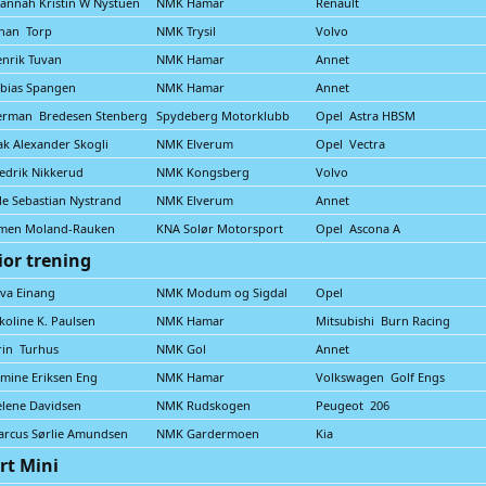
annah Kristin W Nystuen
NMK Hamar
Renault
han Torp
NMK Trysil
Volvo
nrik Tuvan
NMK Hamar
Annet
bias Spangen
NMK Hamar
Annet
erman Bredesen Stenberg
Spydeberg Motorklubb
Opel Astra HBSM
ak Alexander Skogli
NMK Elverum
Opel Vectra
edrik Nikkerud
NMK Kongsberg
Volvo
le Sebastian Nystrand
NMK Elverum
Annet
imen Moland-Rauken
KNA Solør Motorsport
Opel Ascona A
ior trening
va Einang
NMK Modum og Sigdal
Opel
koline K. Paulsen
NMK Hamar
Mitsubishi Burn Racing
rin Turhus
NMK Gol
Annet
mine Eriksen Eng
NMK Hamar
Volkswagen Golf Engs
lene Davidsen
NMK Rudskogen
Peugeot 206
rcus Sørlie Amundsen
NMK Gardermoen
Kia
rt Mini