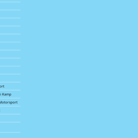
ort
 i Kamp
Motorsport
t