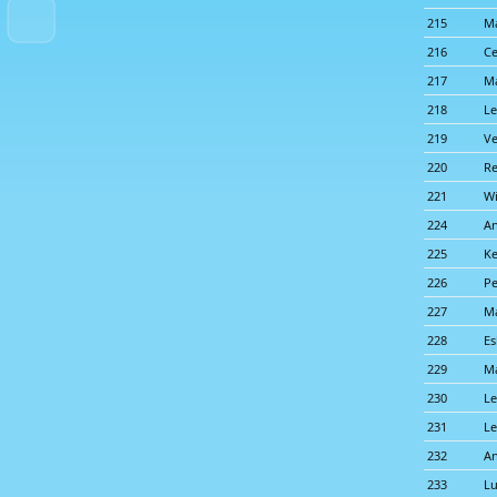
215
Ma
216
Ce
217
M
218
Le
219
Ve
220
Re
221
Wi
224
An
225
Ke
226
Pe
227
Ma
228
Es
229
Ma
230
Le
231
Le
232
An
233
Lu