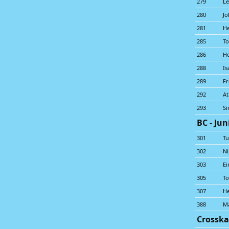
279
Le
280
Jo
281
He
285
To
286
H
288
Is
289
Fr
292
At
293
S
BC - Jun
301
Tu
302
Ni
303
Ei
305
To
307
He
388
Ma
Crosska