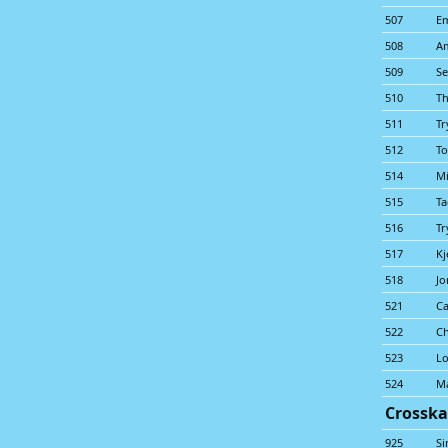
507
Em
508
A
509
Se
510
Th
511
Tr
512
To
514
Mi
515
Ta
516
Tr
517
Kj
518
Jo
521
Ca
522
Ch
523
Lo
524
M
Crosska
925
Si