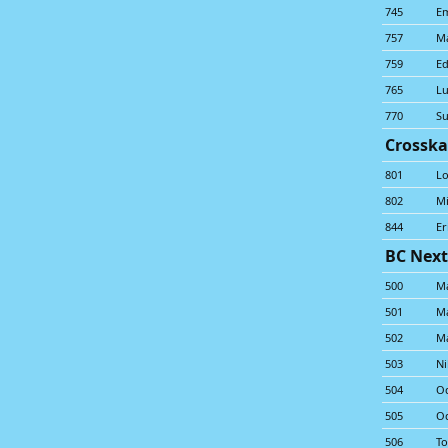
745
E
757
Ma
759
E
765
L
770
Su
Crosska
801
Lo
802
Mi
844
Er
BC Nex
500
Ma
501
Ma
502
M
503
Ni
504
O
505
Od
506
To