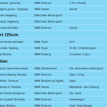
manuel Syversen
NMK Elverum
C-Pro Honda
gnus junior Trysberg
NMK Hamar
Annet
dwin Høgberg
KNA Solør Motorsport
-
udvig Høgberg
KNA Solør Motorsport
-
nniva Grinden
NMK Elverum
Annet
rt 125ccm
ne terese Storbæk
NMK Trysil
Icr4
chelle Nyskog
NMK Trysil
IC-R4 E.S Motorsport
ik Åslund
NMK Fluberg
Crosskart C-pro
tGen
rcus Sørlie Amundsen
NMK Gardermoen
Kia Amundsen motorsport
rkus Søberg Stensby
NMK Elverum
Opel Corsa
atheo Tovsrud
NMK Modum og Sigdal
Opel
koline K. Paulsen
NMK Hamar
Mitsubishi Burn Racing
din Sunde Skoglund
KNA Solør Motorsport
Kia Ceed
in Lysaker Bronken
NMK Elverum
Volkswagen
bias Østbye
NMK Elverum
Opel Team Bygda