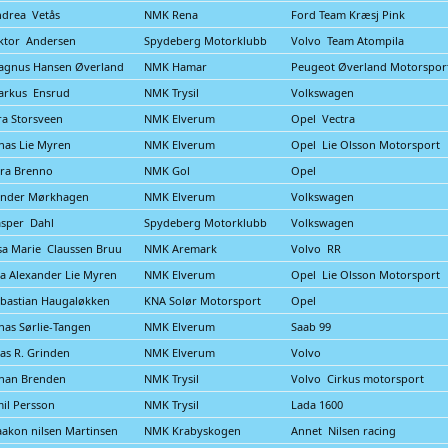
drea Vetås
NMK Rena
Ford Team Kræsj Pink
ktor Andersen
Spydeberg Motorklubb
Volvo Team Atompila
agnus Hansen Øverland
NMK Hamar
Peugeot Øverland Motorspo
arkus Ensrud
NMK Trysil
Volkswagen
ra Storsveen
NMK Elverum
Opel Vectra
nas Lie Myren
NMK Elverum
Opel Lie Olsson Motorsport
ra Brenno
NMK Gol
Opel
ander Mørkhagen
NMK Elverum
Volkswagen
sper Dahl
Spydeberg Motorklubb
Volkswagen
sa Marie Claussen Bruu
NMK Aremark
Volvo RR
a Alexander Lie Myren
NMK Elverum
Opel Lie Olsson Motorsport
bastian Haugaløkken
KNA Solør Motorsport
Opel
nas Sørlie-Tangen
NMK Elverum
Saab 99
ias R. Grinden
NMK Elverum
Volvo
han Brenden
NMK Trysil
Volvo Cirkus motorsport
il Persson
NMK Trysil
Lada 1600
akon nilsen Martinsen
NMK Krabyskogen
Annet Nilsen racing