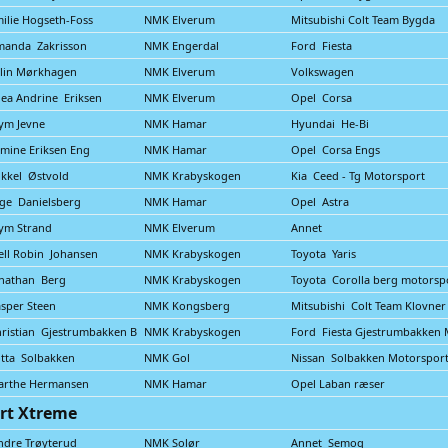
ilie Hogseth-Foss
NMK Elverum
Mitsubishi Colt Team Bygda
manda Zakrisson
NMK Engerdal
Ford Fiesta
lin Mørkhagen
NMK Elverum
Volkswagen
ea Andrine Eriksen
NMK Elverum
Opel Corsa
ym Jevne
NMK Hamar
Hyundai He-Bi
mine Eriksen Eng
NMK Hamar
Opel Corsa Engs
kkel Østvold
NMK Krabyskogen
Kia Ceed - Tg Motorsport
ge Danielsberg
NMK Hamar
Opel Astra
ym Strand
NMK Elverum
Annet
ell Robin Johansen
NMK Krabyskogen
Toyota Yaris
nathan Berg
NMK Krabyskogen
Toyota Corolla berg motorsp
sper Steen
NMK Kongsberg
Mitsubishi Colt Team Klovner
ristian Gjestrumbakken B
NMK Krabyskogen
Ford Fiesta Gjestrumbakken 
tta Solbakken
NMK Gol
Nissan Solbakken Motorspor
arthe Hermansen
NMK Hamar
Opel Laban ræser
rt Xtreme
ndre Trøyterud
NMK Solør
Annet Semog