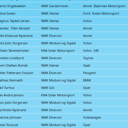
rtin Engebakken
NMK Gardermoen
Annet Baarman Motorsport
lina Sveen
NMK Hamar
Ford Sveen Motorsport
agnus Nydal Larsen
NMK Hamar
Volvo
ander Tiller Alvstad
NMK Hamar
Annet
tle-Emanuel Nystrand
NMK Elverum
Annet
mi Julin-Torgersen
NMK Modum og Sigdal
Volvo
lliam Tømmerholen
KNA Solør Motorsport
Volvo 240
niken Lindfjord
NMK Elverum
Toyota
vin Olafsen Rohde
NMK Hamar
Saab
tter Pettersen Fossum
NMK Elverum
Peugeot
thias Steinseth
NMK Modum og Sigdal
BMW
kil Turhus
NMK Gol
Opel
x Andre Jenson
KNA Solør Motorsport
Volvo
on Julin-Torgersen
NMK Modum og Sigdal
Volvo
a Emilie Nystrand
NMK Elverum
Annet
drine Johnsen
NMK Elverum
Volkswagen
kas Tovsrud
NMK Modum og Sigdal
Opel