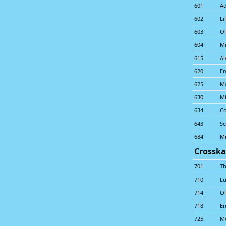
601
A
602
Li
603
Ol
604
Mi
615
Al
620
Em
625
Ma
630
M
634
Co
643
S
684
Mi
Crosska
701
Th
710
Lu
714
Ol
718
E
725
M