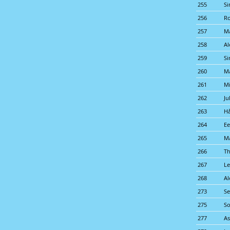
255
Si
256
Ro
257
M
258
A
259
Si
260
M
261
M
262
Ju
263
H
264
E
265
M
266
T
267
Le
268
A
273
Se
275
So
277
As