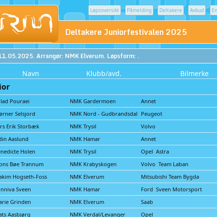
Løpsoversikt
Påmelding
Deltakere
Avbud
En
Deltakere Juniorfestivalen 2025
11.05.2025. Arrangør: NMK Elverum. Løpsform: .
Navn
Klubb/avd.
Bilmerke
ior
lad Pouraei
NMK Gardermoen
Annet
ørner Selsjord
NMK Nord - Gudbrandsdal
Peugeot
rs Erik Storbæk
NMK Trysil
Volvo
in Aaslund
NMK Hamar
Annet
nedicte Holen
NMK Trysil
Opel Astra
ons Bøe Trannum
NMK Krabyskogen
Volvo Team Laban
akim Hogseth-Foss
NMK Elverum
Mitsubishi Team Bygda
nniva Sveen
NMK Hamar
Ford Sveen Motorsport
rie Grinden
NMK Elverum
Saab
ts Aasbjørg
NMK Verdal/Levanger
Opel