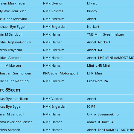
delèn Mørkhagen
NMK Elverum
El kart
lly Øye Henriksen
NMK Valdres
Buddy
e -Einar Nystrand
NMK Elverum
Annet
chael Bye Eggen
NMK Engerdal
Norkart
vin M Sandvoll
NMK Hamar
YMS Mini Sveenmek.no
ilie Deglum-Godvik
NMK Hamar
Annet Norkart
rtin Trøyerud
NMK Elverum
Annet R4
ikkel Aamodt
NMK Hamar
Annet LHR MINI AAMODT M
lin Mikkelsen
NMK Hamar
Mini LHR Mini
ebastian Sormbroen
KNA Solør Motorsport
LHR Mini
lle Celine Rønning
NMK Elverum
Crosskart R4
rt 85ccm
ias Øye henriksen
NMK Valdres
Annet
cas Bye Eggen
NMK Engerdal
IC R4
iver M Sandvoll
NMK Hamar
C-Pro Sveenmek.no
mma Øverland jensen
NMK Hamar
annet IC Kart R4
elvin Aamodt
NMK Hamar
Annet Ic r4 AAMODT MOTOR