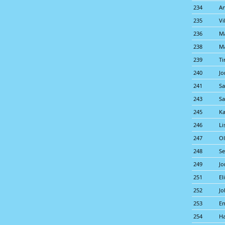
234
An
235
Vi
236
M
238
M
239
Ti
240
Jo
241
Sa
243
S
245
Ka
246
Li
247
Ol
248
Se
249
Jo
251
El
252
Jo
253
Em
254
Ha