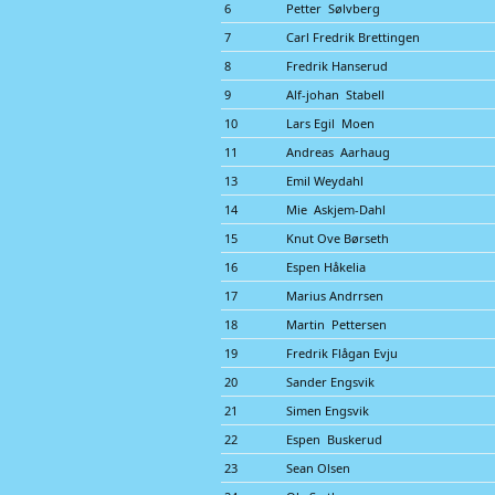
6
Petter Sølvberg
7
Carl Fredrik Brettingen
8
Fredrik Hanserud
9
Alf-johan Stabell
10
Lars Egil Moen
11
Andreas Aarhaug
13
Emil Weydahl
14
Mie Askjem-Dahl
15
Knut Ove Børseth
16
Espen Håkelia
17
Marius Andrrsen
18
Martin Pettersen
19
Fredrik Flågan Evju
20
Sander Engsvik
21
Simen Engsvik
22
Espen Buskerud
23
Sean Olsen