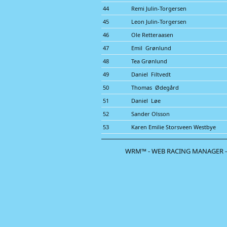
44
Remi Julin-Torgersen
45
Leon Julin-Torgersen
46
Ole Retteraasen
47
Emil Grønlund
48
Tea Grønlund
49
Daniel Filtvedt
50
Thomas Ødegård
51
Daniel Løe
52
Sander Olsson
53
Karen Emilie Storsveen Westbye
WRM™ - WEB RACING MANAGER -