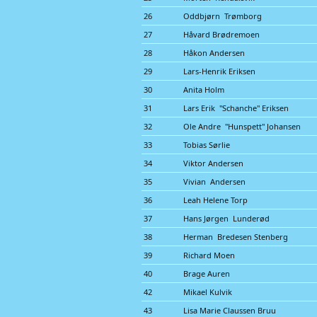
26
Oddbjørn Trømborg
27
Håvard Brødremoen
28
Håkon Andersen
29
Lars-Henrik Eriksen
30
Anita Holm
31
Lars Erik "Schanche" Eriksen
32
Ole Andre "Hunspett" Johansen
33
Tobias Sørlie
34
Viktor Andersen
35
Vivian Andersen
36
Leah Helene Torp
37
Hans Jørgen Lunderød
38
Herman Bredesen Stenberg
39
Richard Moen
40
Brage Auren
42
Mikael Kulvik
43
Lisa Marie Claussen Bruu