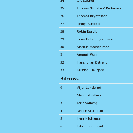
24
Ole Sæther
25
Thomas "Brusken" Pettersen
26
Thomas Bryntesson
27
Johny Sandmo
28
Robin Rørvik
29
Jonas Dalseth Jacobsen
30
Markus Madsen moe
31
Amund Walle
32
Hans-Jøran Østreng
33
Kristian Haugård
Bilcross
0
Viljar Lunderød
1
Malin Nordlien
3
Terje Solberg
4
Jørgen Skullerud
5
Henrik Johansen
6
Eskild Lunderød