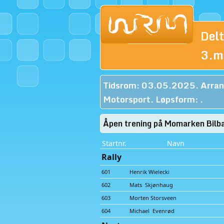
Del
3.m
Tidsrom: 03.05.2025. Arrang
Motorsport. Løpsform: .
Åpen trening på Momarken Bilb
Startnr.
Navn
Rally
601
Henrik Wielecki
602
Mats Skjønhaug
603
Morten Storsveen
604
Michael Evenrød