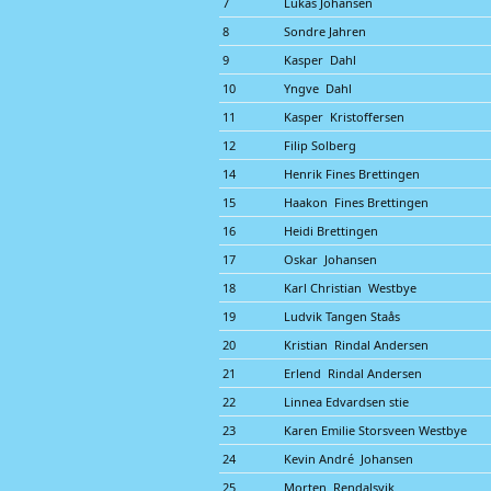
7
Lukas Johansen
8
Sondre Jahren
9
Kasper Dahl
10
Yngve Dahl
11
Kasper Kristoffersen
12
Filip Solberg
14
Henrik Fines Brettingen
15
Haakon Fines Brettingen
16
Heidi Brettingen
17
Oskar Johansen
18
Karl Christian Westbye
19
Ludvik Tangen Staås
20
Kristian Rindal Andersen
21
Erlend Rindal Andersen
22
Linnea Edvardsen stie
23
Karen Emilie Storsveen Westbye
24
Kevin André Johansen
25
Morten Rendalsvik