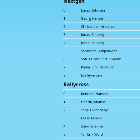
Nextgen
0
Lucas Johnsen
1
Georg Hansen
2
Chrisander Andersen
3
Jonas Solberg
4
Jacob Solberg
5
Sebastian Askjem-dahl
6
Sofus Grønlund Enholm
7
Peder Emil Wiktorin
8
Ida Syversen
Rallycross
0
Kenneth Hansen
1
Henrik Johanse
2
Torjus Svenneby
3
Lasse Aaberg
4
Sondre Jahren
5
Tor Erik Wold