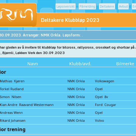
Løpsoversikt
Påmelding
Deltakere
Avbud
En
Deltakere Klubbløp 2023
30.09.2023. Arrangør: NMK Orkla. Løpsform: .
ar gleden av å invitere til klubbløp for bilcross, rallycross, crosskart og shortcar på
, Bjørnli, Løkken Verk den 30.09.2023
Navn
Klubb/avd.
Bilmerke
ior
Mathias Kjøren
NMK Orkla
Volkswagen
Torkel Rudland
NMK Orkla
Opel
Simon Nilsen
NMK Orkla
Opel 8v
Kian Andre Raavand Westermann
NMK Orkla
Ford Cougar
Andreas Wenn
NMK Orkla
Opel
Rikard Johansen
NMK Orkla
Volvo
ior trening