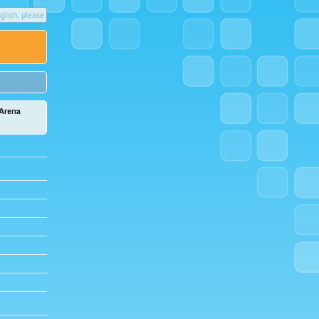
glish, please
 Arena