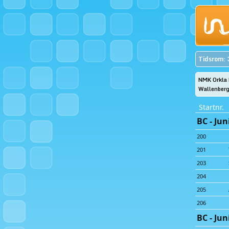
Tidsrom: 
NMK Orkla h
Wallenberg
Startnr.
BC - Jun
200
201
203
204
205
206
BC - Jun