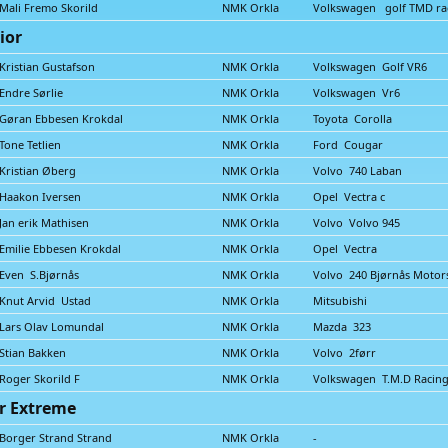
Mali Fremo Skorild
NMK Orkla
Volkswagen golf TMD ra
ior
Kristian Gustafson
NMK Orkla
Volkswagen Golf VR6
Endre Sørlie
NMK Orkla
Volkswagen Vr6
Gøran Ebbesen Krokdal
NMK Orkla
Toyota Corolla
Tone Tetlien
NMK Orkla
Ford Cougar
Kristian Øberg
NMK Orkla
Volvo 740 Laban
Haakon Iversen
NMK Orkla
Opel Vectra c
Jan erik Mathisen
NMK Orkla
Volvo Volvo 945
Emilie Ebbesen Krokdal
NMK Orkla
Opel Vectra
Even S.Bjørnås
NMK Orkla
Volvo 240 Bjørnås Motor
Knut Arvid Ustad
NMK Orkla
Mitsubishi
Lars Olav Lomundal
NMK Orkla
Mazda 323
Stian Bakken
NMK Orkla
Volvo 2førr
Roger Skorild F
NMK Orkla
Volkswagen T.M.D Racin
r Extreme
Borger Strand Strand
NMK Orkla
-