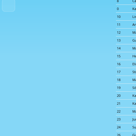
8
Ca
0
K
10
Li
11
An
12
Ma
13
G
14
Ma
15
He
16
El
17
St
18
Ma
19
Si
20
Ka
21
Ka
22
M
23
Ju
24
Su
26
Gu