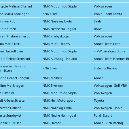
rgitte Melissa Biksrud
NMK Modum og Sigdal
Volkswagen
na Maria Koblinger
KNA Eiker
Volvo Team Tomta
nniva Rudi
NMK Nore og Uvdal
Saab
rin Holmen
NMK Nedre Hallingdal
BMW
ren Kristine Smerud
NMK Krabyskogen
Volkswagen
na Marie Nerli
NMK Midt - Troms
Annet Team Lena
ea Turvoll Lien
NMK Modum og Sigdal
- VW Lienbuss Boble
bin Celine Stensrud
NMK Aurskog - Høland
Annet Team Hemnes Bi
sa marie Bestvold
KNA Eiker
SisteLita Racing
nriksen
nna Berget Tangvik
NMK Melhus
Annet
line Mørkhagen
NMK Elverum
Volkswagen Golf VR6
e Biksrud
NMK Modum og Sigdal
Volkswagen
li Arlene Stræte
NMK Hell Motorsport
Toyota
rethe Halland
NMK Nore og Uvdal
Volkswagen Boble
rte Sundqvist
NMK Nedre Hallingdal
Ford Escort
nelle K. Nilsen
NMK Hamar
Annet Burn Racing