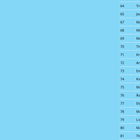
64
Tr
65
Je
67
Ma
68
Mi
69
M
70
Th
71
Kr
72
A
73
E
74
Ki
75
Ma
76
Ås
77
El
78
Ma
79
Li
80
Ma
81
Th