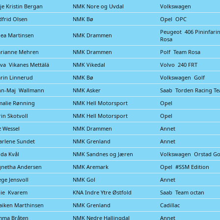
lje Kristin Bergan
NMK Nore og Uvdal
Volkswagen
frid Olsen
NMK Bø
Opel OPC
Peugeot 406 Pininfari
ea Martinsen
NMK Drammen
Rosa
arianne Mehren
NMK Drammen
Polf Team Rosa
va Vikanes Mettälä
NMK Vikedal
Volvo 240 FRT
rin Linnerud
NMK Bø
Volkswagen Golf
nn-Maj Wallmann
NMK Asker
Saab Torden Racing T
alie Rønning
NMK Hell Motorsport
Opel
rin Skotvoll
NMK Hell Motorsport
Opel
z Wessel
NMK Drammen
Annet
rlene Sundet
NMK Grenland
Annet
ida Kvål
NMK Sandnes og Jæren
Volkswagen Orstad Go
gnetha Andersen
NMK Aremark
Opel #SSM Edition
ge Jensvoll
NMK Gol
Annet
lie Kvarem
KNA Indre Ytre Østfold
Saab Team octan
iken Marthinsen
NMK Grenland
Cadillac
mma Bråten
NMK Nedre Hallingdal
Annet