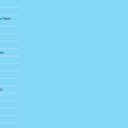
na Team
eam
lf