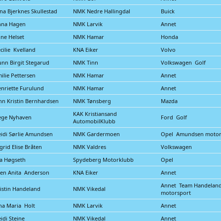
na Bjerknes Skullestad
NMK Nedre Hallingdal
Buick
nna Hagen
NMK Larvik
Annet
ine Helset
NMK Hamar
Honda
cilie Kvelland
KNA Eiker
Volvo
nn Birgit Stegarud
NMK Tinn
Volkswagen Golf
ilie Pettersen
NMK Hamar
Annet
nriette Furulund
NMK Hamar
Annet
nn Kristin Bernhardsen
NMK Tønsberg
Mazda
KAK Kristiansand
ege Nyhaven
Ford Golf
AutomobilKlubb
idi Sørlie Amundsen
NMK Gardermoen
Opel Amundsen motor
grid Elise Bråten
NMK Valdres
Volkswagen
a Høgseth
Spydeberg Motorklubb
Opel
len Anita Anderson
KNA Eiker
Annet
Annet Team Handelan
istin Handeland
NMK Vikedal
motorsport
na Maria Holt
NMK Larvik
Annet
idi Steine
NMK Vikedal
Annet