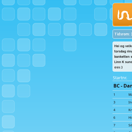
Tidsrom: 
Hei og velk
torsdag ri
banketten s
Linn K sunde
oss:)
Startnr.
BC - Da
1
M
3
In
4
Kr
6
Hi
7
Si