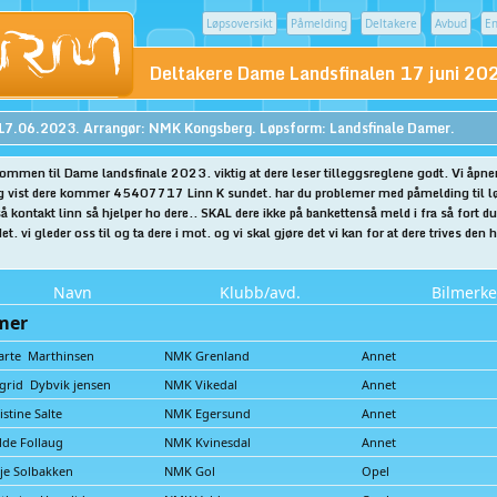
Løpsoversikt
Påmelding
Deltakere
Avbud
En
Deltakere Dame Landsfinalen 17 juni 2
17.06.2023. Arrangør: NMK Kongsberg. Løpsform: Landsfinale Damer.
ommen til Dame landsfinale 2023. viktig at dere leser tilleggsreglene godt. Vi åpne
ng vist dere kommer 45407717 Linn K sundet. har du problemer med påmelding til lø
å kontakt linn så hjelper ho dere.. SKAL dere ikke på bankettenså meld i fra så fort du 
t. vi gleder oss til og ta dere i mot. og vi skal gjøre det vi kan for at dere trives den
Navn
Klubb/avd.
Bilmerke
mer
arte Marthinsen
NMK Grenland
Annet
grid Dybvik jensen
NMK Vikedal
Annet
istine Salte
NMK Egersund
Annet
lde Follaug
NMK Kvinesdal
Annet
lje Solbakken
NMK Gol
Opel