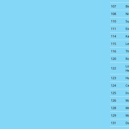
107
Bi
108
Ni
110
Su
111
Ei
114
Ka
115
Le
116
Th
120
Ro
Li
122
He
123
Ha
124
Ce
125
In
126
Ma
128
Me
129
Ma
131
Da