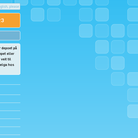
glish, please
023
r depoet på
pet eller
veit til
 helga hos