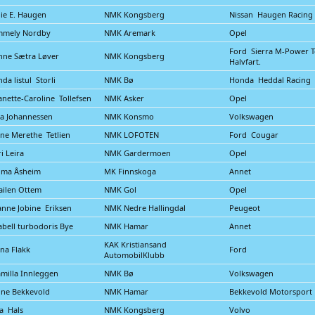
lie E. Haugen
NMK Kongsberg
Nissan Haugen Racing
mmely Nordby
NMK Aremark
Opel
Ford Sierra M-Power 
nne Sætra Løver
NMK Kongsberg
Halvfart.
nda listul Storli
NMK Bø
Honda Heddal Racing
anette-Caroline Tollefsen
NMK Asker
Opel
a Johannessen
NMK Konsmo
Volkswagen
ne Merethe Tetlien
NMK LOFOTEN
Ford Cougar
ri Leira
NMK Gardermoen
Opel
lma Åsheim
MK Finnskoga
Annet
ilen Ottem
NMK Gol
Opel
nne Jobine Eriksen
NMK Nedre Hallingdal
Peugeot
abell turbodoris Bye
NMK Hamar
Annet
KAK Kristiansand
na Flakk
Ford
AutomobilKlubb
milla Innleggen
NMK Bø
Volkswagen
ine Bekkevold
NMK Hamar
Bekkevold Motorspor
a Hals
NMK Kongsberg
Volvo