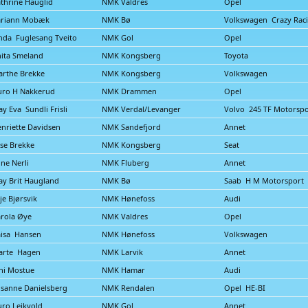
thrine Hauglid
NMK Valdres
Opel
ariann Mobæk
NMK Bø
Volkswagen Crazy Rac
nda Fuglesang Tveito
NMK Gol
Opel
ita Smeland
NMK Kongsberg
Toyota
rthe Brekke
NMK Kongsberg
Volkswagen
uro H Nakkerud
NMK Drammen
Opel
y Eva Sundli Frisli
NMK Verdal/Levanger
Volvo 245 TF Motorspo
nriette Davidsen
NMK Sandefjord
Annet
ise Brekke
NMK Kongsberg
Seat
ine Nerli
NMK Fluberg
Annet
y Brit Haugland
NMK Bø
Saab H M Motorsport
lje Bjørsvik
NMK Hønefoss
Audi
rola Øye
NMK Valdres
Opel
isa Hansen
NMK Hønefoss
Volkswagen
arte Hagen
NMK Larvik
Annet
ni Mostue
NMK Hamar
Audi
sanne Danielsberg
NMK Rendalen
Opel HE-BI
ro Leikvold
NMK Gol
Annet