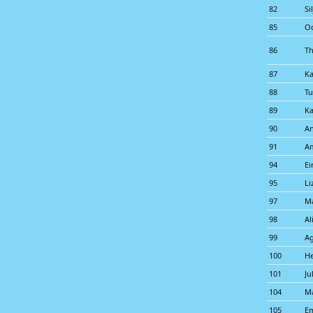
82
Si
85
Od
86
Th
87
K
88
Tu
89
Ka
90
A
91
Am
94
Ei
95
Li
97
Ma
98
Al
99
A
100
He
101
Ju
104
Ma
105
E