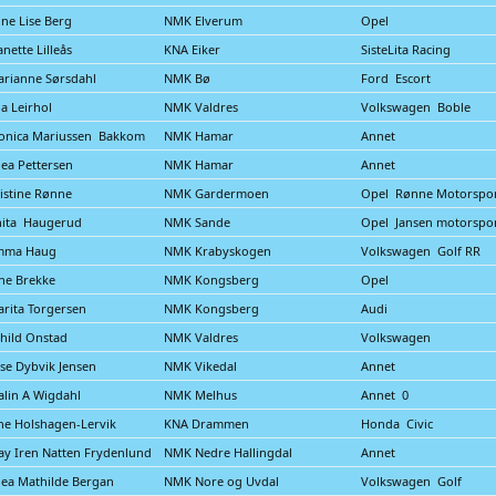
ine Lise Berg
NMK Elverum
Opel
anette Lilleås
KNA Eiker
SisteLita Racing
rianne Sørsdahl
NMK Bø
Ford Escort
a Leirhol
NMK Valdres
Volkswagen Boble
onica Mariussen Bakkom
NMK Hamar
Annet
ea Pettersen
NMK Hamar
Annet
istine Rønne
NMK Gardermoen
Opel Rønne Motorspo
nita Haugerud
NMK Sande
Opel Jansen motorspo
mma Haug
NMK Krabyskogen
Volkswagen Golf RR
ne Brekke
NMK Kongsberg
Opel
rita Torgersen
NMK Kongsberg
Audi
hild Onstad
NMK Valdres
Volkswagen
ise Dybvik Jensen
NMK Vikedal
Annet
lin A Wigdahl
NMK Melhus
Annet 0
ne Holshagen-Lervik
KNA Drammen
Honda Civic
y Iren Natten Frydenlund
NMK Nedre Hallingdal
Annet
ea Mathilde Bergan
NMK Nore og Uvdal
Volkswagen Golf