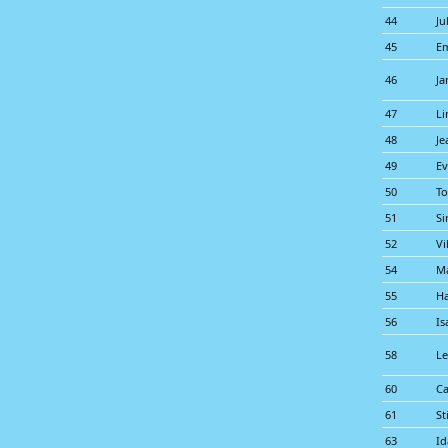
44
Ju
45
E
46
Ja
47
Li
48
Je
49
Ev
50
To
51
Si
52
Vi
54
Ma
55
Ha
56
Is
58
Le
60
Ca
61
St
63
Id