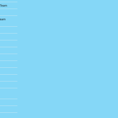
 Team
Team
t