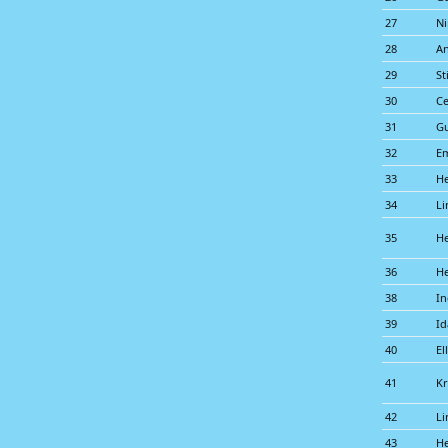
27
Ni
28
A
29
St
30
Ce
31
Gu
32
Em
33
He
34
Li
35
H
36
He
38
In
39
Id
40
El
41
Kr
42
Li
43
He