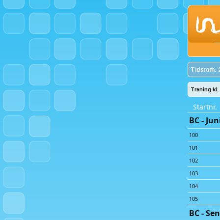
Tidsrom: 
Trening kl
Startnr.
BC - Jun
100
101
102
103
104
105
BC - Sen