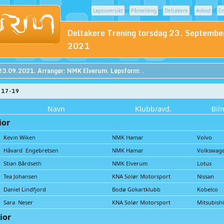
Løpsoversikt
Påmelding
Deltakere
Avbud
En
Deltakere Trening torsdag 23. Septembe
2021
23.09.2021. Arrangør: NMK Elverum. Løpsform: .
. 17-19
Navn
Klubb/avd.
Bil
ior
Kevin Wiken
NMK Hamar
Volvo
Håvard Engebretsen
NMK Hamar
Volkswa
Stian Bårdseth
NMK Elverum
Lotus
Tea Johansen
KNA Solør Motorsport
Nissan
Daniel Lindfjord
Bodø Gokartklubb
Kobelco
Sara Neser
KNA Solør Motorsport
Mitsubish
ior