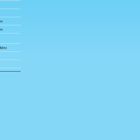
gen
gen
 Mini