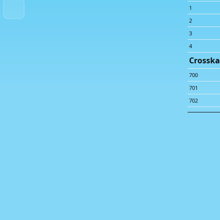
1
2
3
4
Crosska
700
701
702