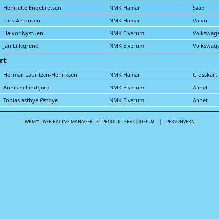
Henriette Engebretsen
NMK Hamar
Saab
Lars Antonsen
NMK Hamar
Volvo
Halvor Nystuen
NMK Elverum
Volkswa
Jan Lillegrend
NMK Elverum
Volkswa
rt
Herman Lauritzen-Henriksen
NMK Hamar
Crosskart
Anniken Lindfjord
NMK Elverum
Annet
Tobias østbye Østbye
NMK Elverum
Annet
|
WRM™ - WEB RACING MANAGER - ET PRODUKT FRA CODEIUM
PERSONVERN