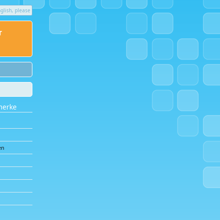
glish, please
r
merke
gen
i