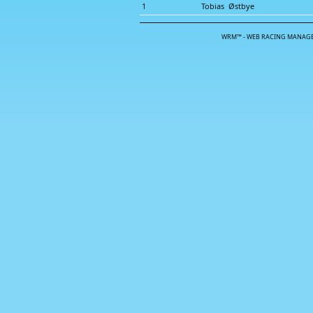
1
Tobias Østbye
WRM™ - WEB RACING MANAGE