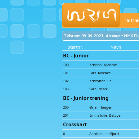
Delta
Tidsrom: 09.09.2021. Arrangør: NMK Elv
Startnr.
Navn
BC - Junior
100
Kristian Aasheim
101
Lars Rivenes
102
Kristoffer Lie
103
Sara Neser
BC - Junior trening
200
Ørjan Haugen
201
Emma Julie Østbye
Crosskart
0
Anniken Lindfjord.