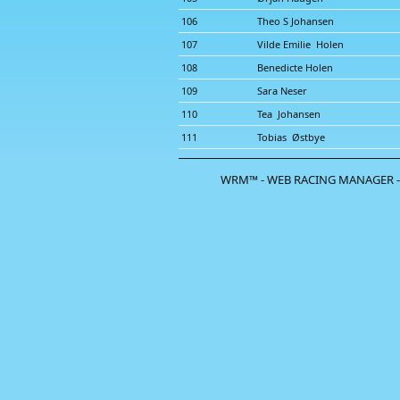
106
Theo S Johansen
107
Vilde Emilie Holen
108
Benedicte Holen
109
Sara Neser
110
Tea Johansen
111
Tobias Østbye
WRM™ - WEB RACING MANAGER -