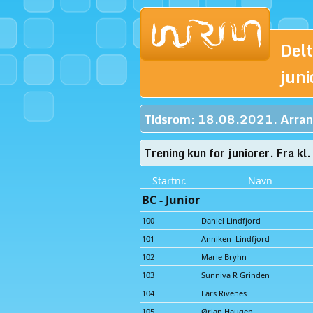
Del
juni
Tidsrom: 18.08.2021. Arran
Trening kun for juniorer. Fra k
Startnr.
Navn
BC - Junior
100
Daniel Lindfjord
101
Anniken Lindfjord
102
Marie Bryhn
103
Sunniva R Grinden
104
Lars Rivenes
105
Ørjan Haugen