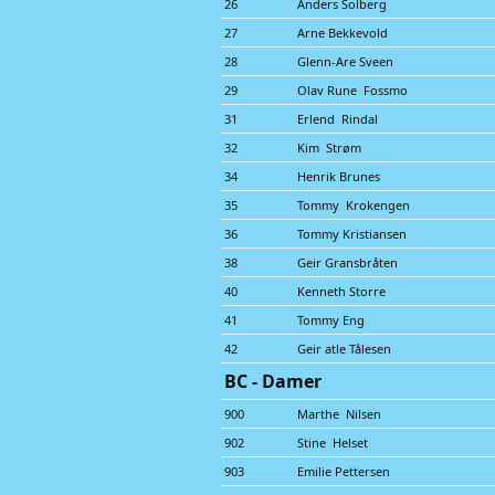
26
Anders Solberg
27
Arne Bekkevold
28
Glenn-Are Sveen
29
Olav Rune Fossmo
31
Erlend Rindal
32
Kim Strøm
34
Henrik Brunes
35
Tommy Krokengen
36
Tommy Kristiansen
38
Geir Gransbråten
40
Kenneth Storre
41
Tommy Eng
42
Geir atle Tålesen
BC - Damer
900
Marthe Nilsen
902
Stine Helset
903
Emilie Pettersen