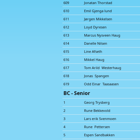
609
Jonatan Thorstad
610
Emil Gjenga lund
611
Jørgen Mikkelsen
612
Loyd Dyresen
613
Marcus Nysveen Haug
614
Danelle Nilsen
615
Line Afseth
616
Mikkel Haug
617
Tom Arild Westerhaug
618
Jonas Spangen
619
Odd Einar Taasaasen
BC - Senior
1
Georg Trysberg
2
Rune Bekkevold
3
Lars erik Svenmoen
4
Rune Pettersen
5
Espen Sandbakken