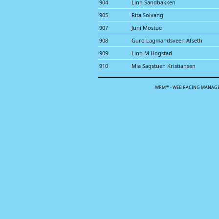
904
Linn Sandbakken
905
Rita Solvang
907
Juni Mostue
908
Guro Lagmandsveen Afseth
909
Linn M Hogstad
910
Mia Sagstuen Kristiansen
WRM™ - WEB RACING MANAGE