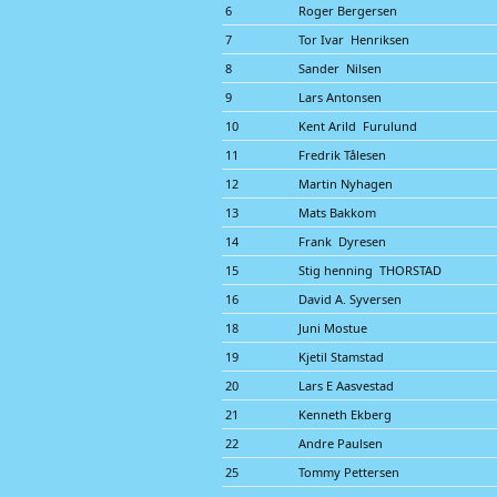
6
Roger Bergersen
7
Tor Ivar Henriksen
8
Sander Nilsen
9
Lars Antonsen
10
Kent Arild Furulund
11
Fredrik Tålesen
12
Martin Nyhagen
13
Mats Bakkom
14
Frank Dyresen
15
Stig henning THORSTAD
16
David A. Syversen
18
Juni Mostue
19
Kjetil Stamstad
20
Lars E Aasvestad
21
Kenneth Ekberg
22
Andre Paulsen
25
Tommy Pettersen