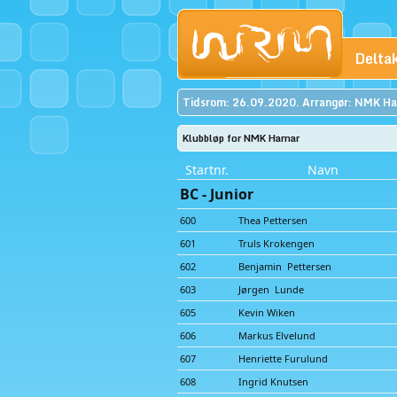
Delta
Tidsrom: 26.09.2020. Arrangør: NMK Ha
Klubbløp for NMK Hamar
Startnr.
Navn
BC - Junior
600
Thea Pettersen
601
Truls Krokengen
602
Benjamin Pettersen
603
Jørgen Lunde
605
Kevin Wiken
606
Markus Elvelund
607
Henriette Furulund
608
Ingrid Knutsen