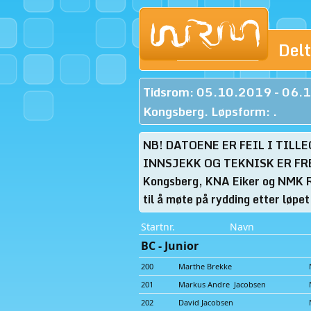
Del
Tidsrom: 05.10.2019 - 06.
Kongsberg. Løpsform: .
NB! DATOENE ER FEIL I TILL
INNSJEKK OG TEKNISK ER FRE
Kongsberg, KNA Eiker og NMK Rø
til å møte på rydding etter løpet
Startnr.
Navn
BC - Junior
200
Marthe Brekke
201
Markus Andre Jacobsen
202
David Jacobsen