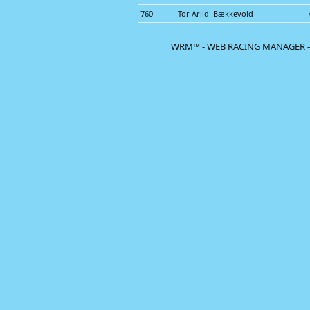
760
Tor Arild Bækkevold
WRM™ - WEB RACING MANAGER -