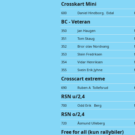
Crosskart Mini
600
Daniel Hindborg. Eidal
BC - Veteran
350
Jan Haugen
351
Tom Skaug
352
Bror olav Nordvang
353
Stein Fredrksen
354
Vidar Henriksen
355
Svein Erik Jyhne
Crosscart extreme
690
Ruben A Tollefsrud
RSN u/2,4
700
Odd Erik Berg
RSN o/2,4
720
Åsmund Ulleberg
Free for all (kun rallybiler)