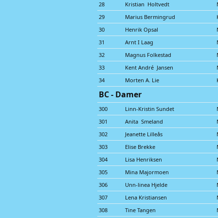
28
Kristian Holtvedt
29
Marius Bermingrud
30
Henrik Opsal
31
Arnt I Laag
32
Magnus Folkestad
33
Kent André Jansen
34
Morten A. Lie
BC - Damer
300
Linn-Kristin Sundet
301
Anita Smeland
302
Jeanette Lilleås
303
Elise Brekke
304
Lisa Henriksen
305
Mina Majormoen
306
Unn-linea Hjelde
307
Lena Kristiansen
308
Tine Tangen