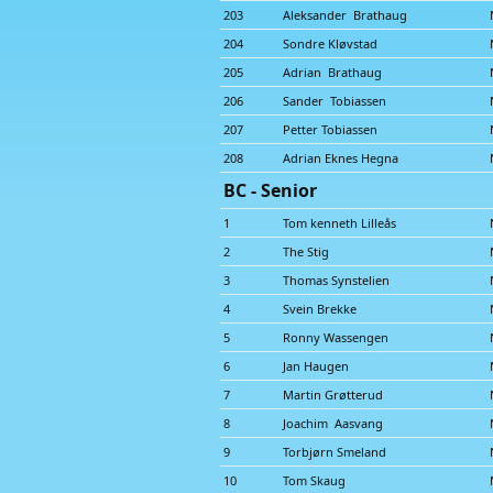
203
Aleksander Brathaug
204
Sondre Kløvstad
205
Adrian Brathaug
206
Sander Tobiassen
207
Petter Tobiassen
208
Adrian Eknes Hegna
BC - Senior
1
Tom kenneth Lilleås
2
The Stig
3
Thomas Synstelien
4
Svein Brekke
5
Ronny Wassengen
6
Jan Haugen
7
Martin Grøtterud
8
Joachim Aasvang
9
Torbjørn Smeland
10
Tom Skaug