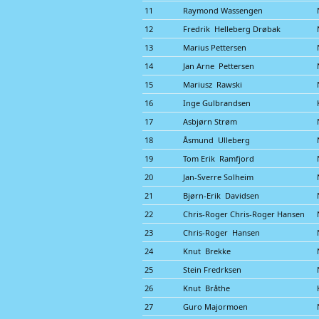
11
Raymond Wassengen
12
Fredrik Helleberg Drøbak
13
Marius Pettersen
14
Jan Arne Pettersen
15
Mariusz Rawski
16
Inge Gulbrandsen
17
Asbjørn Strøm
18
Åsmund Ulleberg
19
Tom Erik Ramfjord
20
Jan-Sverre Solheim
21
Bjørn-Erik Davidsen
22
Chris-Roger Chris-Roger Hansen
23
Chris-Roger Hansen
24
Knut Brekke
25
Stein Fredrksen
26
Knut Bråthe
27
Guro Majormoen