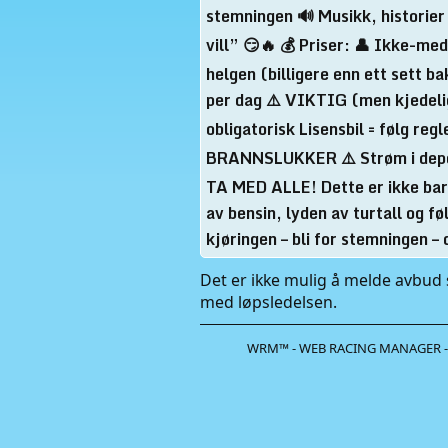
stemningen 🔊 Musikk, historier
vill” 😏🔥 💰 Priser: 👤 Ikke-m
helgen (billigere enn ett sett
per dag ⚠️ VIKTIG (men kjedeli
obligatorisk Lisensbil = følg 
BRANNSLUKKER ⚠️ Strøm i dep
TA MED ALLE! Dette er ikke bar
av bensin, lyden av turtall og f
kjøringen – bli for stemningen –
Det er ikke mulig å melde avbud s
med løpsledelsen.
WRM™ - WEB RACING MANAGER -