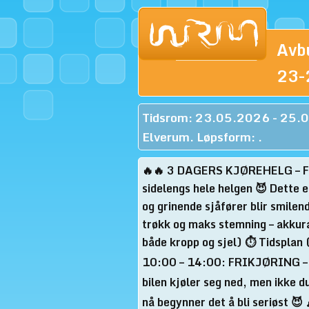
Avb
23-
Tidsrom: 23.05.2026 - 25.
Elverum. Løpsform: .
🔥🔥 3 DAGERS KJØREHELG – F
sidelengs hele helgen 😈 Dette 
og grinende sjåfører blir smilen
trøkk og maks stemning – akkura
både kropp og sjel) ⏱️ Tidsplan 
10:00 – 14:00: FRIKJØRING – g
bilen kjøler seg ned, men ikke
nå begynner det å bli seriøst 