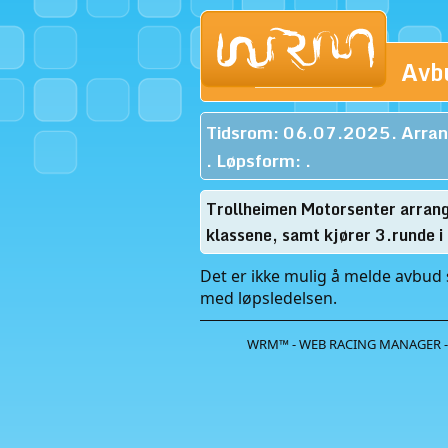
Avb
Tidsrom: 06.07.2025. Arran
. Løpsform: .
Trollheimen Motorsenter arrange
klassene, samt kjører 3.runde
Det er ikke mulig å melde avbud s
med løpsledelsen.
WRM™ - WEB RACING MANAGER -