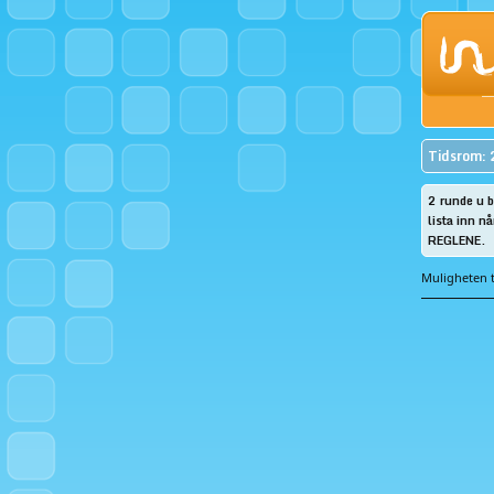
Tidsrom: 
2 runde u b
lista inn n
REGLENE.
Muligheten t