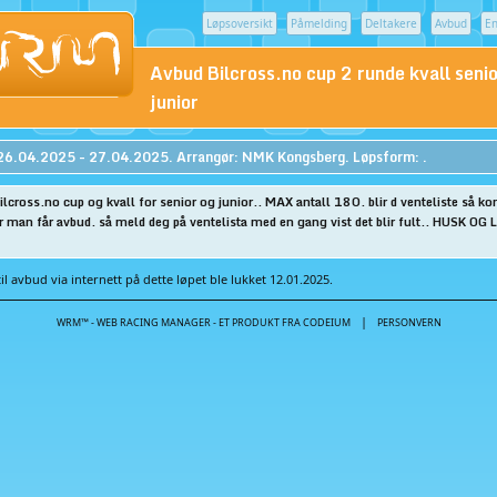
Løpsoversikt
Påmelding
Deltakere
Avbud
En
Avbud Bilcross.no cup 2 runde kvall senio
junior
26.04.2025 - 27.04.2025. Arrangør: NMK Kongsberg. Løpsform: .
ilcross.no cup og kvall for senior og junior.. MAX antall 180. blir d venteliste så 
år man får avbud. så meld deg på ventelista med en gang vist det blir fult.. HUSK OG 
il avbud via internett på dette løpet ble lukket 12.01.2025.
|
WRM™ - WEB RACING MANAGER - ET PRODUKT FRA CODEIUM
PERSONVERN