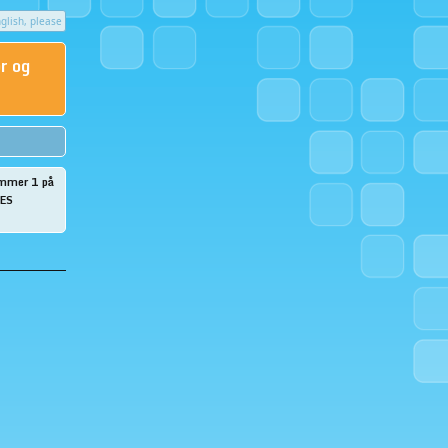
glish, please
r og
kommer 1 på
LES