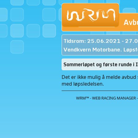
Avb
Tidsrom: 25.06.2021 - 27.
Vendkvern Motorbane. Løpsf
Sommerløpet og første runde i I
Det er ikke mulig å melde avbud s
med løpsledelsen.
WRM™ - WEB RACING MANAGER -