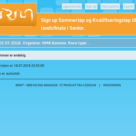
Løpsoversikt
Sign up
Participants
Cancel
Sign up Sommerløp og Kvalifiseringsløp t
landsfinale i Senior.
22.07.2018. Organizer: NMK Konsmo. Race type: .
mmer er endelig.
isten er 18.07.2018 23:55:00
er avsluttet
|
WRM™ - WEB RACING MANAGER - ET PRODUKT FRA CODEIUM
PERSONVERN