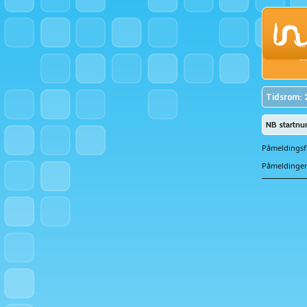
Tidsrom: 
NB startnu
Påmeldingsfr
Påmeldingen 