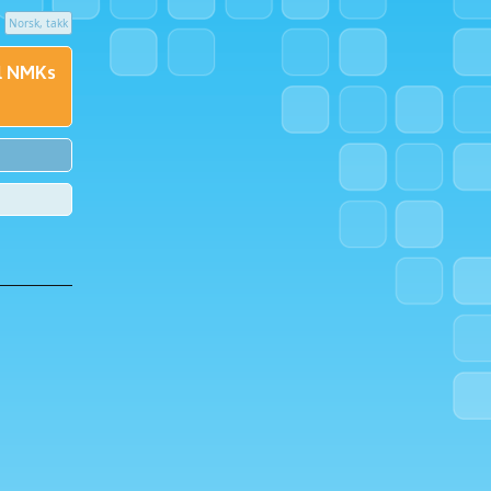
Norsk, takk
il NMKs