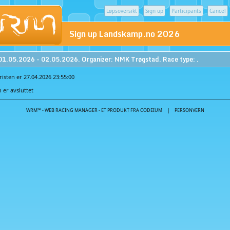
Løpsoversikt
Sign up
Participants
Cancel
Sign up Landskamp.no 2026
01.05.2026 - 02.05.2026. Organizer: NMK Trøgstad. Race type: .
isten er 27.04.2026 23:55:00
er avsluttet
|
WRM™ - WEB RACING MANAGER - ET PRODUKT FRA CODEIUM
PERSONVERN