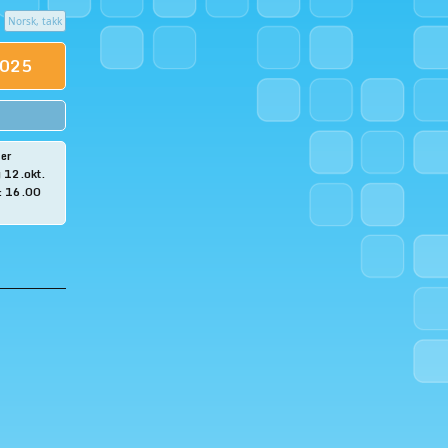
Norsk, takk
 2025
 er
g 12.okt.
L: 16.00