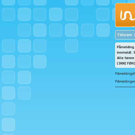
Tidsrom: 
Påmelding e
innmeldt. S
Alle førere
(IKKE FØR
Påmeldingsfr
Påmeldingen 