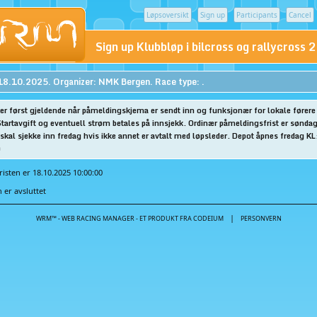
Løpsoversikt
Sign up
Participants
Cancel
Sign up Klubbløp i bilcross og rallycross
18.10.2025. Organizer: NMK Bergen. Race type: .
r først gjeldende når påmeldingskjema er sendt inn og funksjonær for lokale førere
tartavgift og eventuell strøm betales på innsjekk. Ordinær påmeldingsfrist er sønda
 skal sjekke inn fredag hvis ikke annet er avtalt med løpsleder. Depot åpnes fredag K
)
isten er 18.10.2025 10:00:00
er avsluttet
|
WRM™ - WEB RACING MANAGER - ET PRODUKT FRA CODEIUM
PERSONVERN