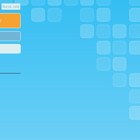
Norsk, takk
or