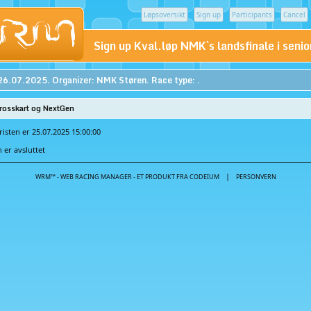
Løpsoversikt
Sign up
Participants
Cancel
Sign up Kval.løp NMK`s landsfinale i seni
26.07.2025. Organizer: NMK Støren. Race type: .
Crosskart og NextGen
isten er 25.07.2025 15:00:00
er avsluttet
|
WRM™ - WEB RACING MANAGER - ET PRODUKT FRA CODEIUM
PERSONVERN