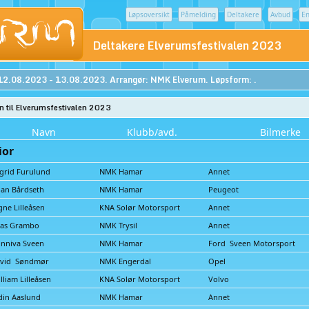
Løpsoversikt
Påmelding
Deltakere
Avbud
En
Deltakere Elverumsfestivalen 2023
12.08.2023 - 13.08.2023. Arrangør: NMK Elverum. Løpsform: .
til Elverumsfestivalen 2023
Navn
Klubb/avd.
Bilmerke
ior
grid Furulund
NMK Hamar
Annet
ian Bårdseth
NMK Hamar
Peugeot
gne Lilleåsen
KNA Solør Motorsport
Annet
ias Grambo
NMK Trysil
Annet
nniva Sveen
NMK Hamar
Ford Sveen Motorsport
rvid Søndmør
NMK Engerdal
Opel
lliam Lilleåsen
KNA Solør Motorsport
Volvo
in Aaslund
NMK Hamar
Annet