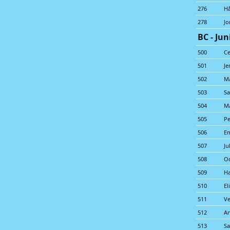
276
H
278
Jo
BC - Jun
500
Ce
501
Je
502
Ma
503
S
504
Ma
505
Pe
506
Em
507
Ju
508
O
509
Ha
510
El
511
Ve
512
An
513
Sa