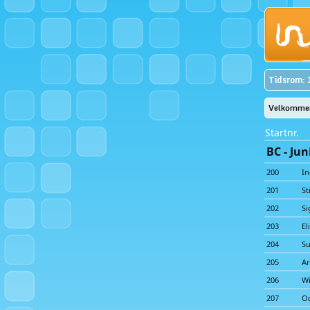
Tidsrom: 
Velkommen 
Startnr.
BC - Jun
200
In
201
St
202
Si
203
El
204
Su
205
A
206
Wi
207
Od