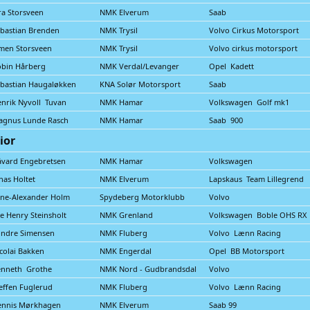
ra Storsveen
NMK Elverum
Saab
bastian Brenden
NMK Trysil
Volvo Cirkus Motorsport
men Storsveen
NMK Trysil
Volvo cirkus motorsport
bin Hårberg
NMK Verdal/Levanger
Opel Kadett
bastian Haugaløkken
KNA Solør Motorsport
Saab
nrik Nyvoll Tuvan
NMK Hamar
Volkswagen Golf mk1
agnus Lunde Rasch
NMK Hamar
Saab 900
ior
vard Engebretsen
NMK Hamar
Volkswagen
nas Holtet
NMK Elverum
Lapskaus Team Lillegrend
ne-Alexander Holm
Spydeberg Motorklubb
Volvo
e Henry Steinsholt
NMK Grenland
Volkswagen Boble OHS RX
ondre Simensen
NMK Fluberg
Volvo Lænn Racing
colai Bakken
NMK Engerdal
Opel BB Motorsport
enneth Grothe
NMK Nord - Gudbrandsdal
Volvo
effen Fuglerud
NMK Fluberg
Volvo Lænn Racing
ennis Mørkhagen
NMK Elverum
Saab 99