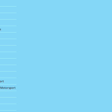
e
ort
d Motorsport