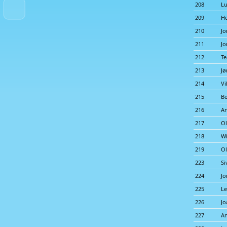
208
Lu
209
He
210
Jo
211
Jo
212
Te
213
Jø
214
Vi
215
Be
216
An
217
Ol
218
Wi
219
Ol
223
Si
224
Jo
225
Le
226
Jo
227
A