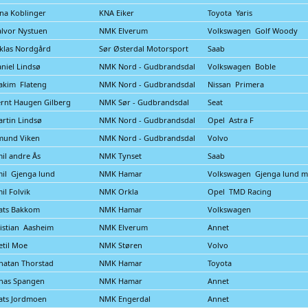
na Koblinger
KNA Eiker
Toyota Yaris
lvor Nystuen
NMK Elverum
Volkswagen Golf Woody
klas Nordgård
Sør Østerdal Motorsport
Saab
niel Lindsø
NMK Nord - Gudbrandsdal
Volkswagen Boble
akim Flateng
NMK Nord - Gudbrandsdal
Nissan Primera
rnt Haugen Gilberg
NMK Sør - Gudbrandsdal
Seat
rtin Lindsø
NMK Nord - Gudbrandsdal
Opel Astra F
mund Viken
NMK Nord - Gudbrandsdal
Volvo
il andre Ås
NMK Tynset
Saab
il Gjenga lund
NMK Hamar
Volkswagen Gjenga lund m
il Folvik
NMK Orkla
Opel TMD Racing
ats Bakkom
NMK Hamar
Volkswagen
istian Aasheim
NMK Elverum
Annet
etil Moe
NMK Støren
Volvo
natan Thorstad
NMK Hamar
Toyota
nas Spangen
NMK Hamar
Annet
ats Jordmoen
NMK Engerdal
Annet