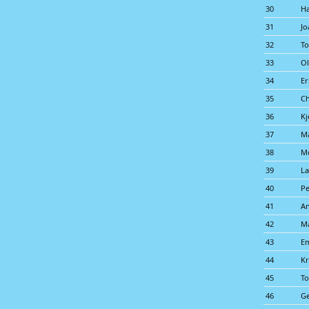
30
Ha
31
Jo
32
T
33
Ol
34
Er
35
Ch
36
Kj
37
M
38
M
39
La
40
Pe
41
An
42
M
43
Em
44
Kr
45
To
46
Ge