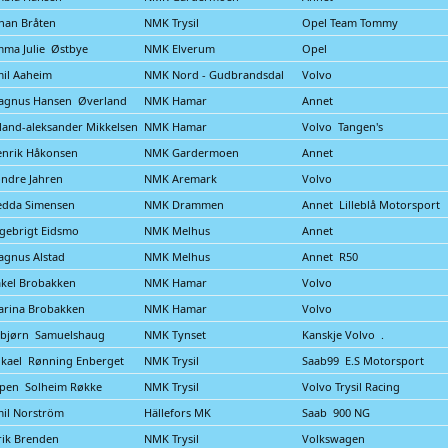
han Bråten
NMK Trysil
Opel Team Tommy
ma Julie Østbye
NMK Elverum
Opel
il Aaheim
NMK Nord - Gudbrandsdal
Volvo
agnus Hansen Øverland
NMK Hamar
Annet
land-aleksander Mikkelsen
NMK Hamar
Volvo Tangen's
nrik Håkonsen
NMK Gardermoen
Annet
ndre Jahren
NMK Aremark
Volvo
edda Simensen
NMK Drammen
Annet Lilleblå Motorsport
gebrigt Eidsmo
NMK Melhus
Annet
gnus Alstad
NMK Melhus
Annet R50
kel Brobakken
NMK Hamar
Volvo
arina Brobakken
NMK Hamar
Volvo
sbjørn Samuelshaug
NMK Tynset
Kanskje Volvo .
kael Rønning Enberget
NMK Trysil
Saab99 E.S Motorsport
pen Solheim Røkke
NMK Trysil
Volvo Trysil Racing
il Norström
Hällefors MK
Saab 900 NG
rik Brenden
NMK Trysil
Volkswagen