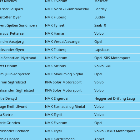
rs Rivenes
NMK Elverum
Maserati
ørner Selsjord
NMK Nord - Gudbrandsdal
Bentley
istoffer Øyen
NMK Fluberg
Buddy
vert Gjelten Sundmoen
NMK Tynset
Saab 0
rcus Pettersen
NMK Hamar
Volvo
ndre Aasbjørg
NMK Verdal/Levanger
Opel
eksander Øyen
NMK Fluberg
Lapskaus
le-Sebastian Nystrand
NMK Elverum
Opel SRS Motorsport
ats Leinum
NMK Melhus
Volvo 240
mi Julin-Torgersen
NMK Modum og Sigdal
Opel
rian Sigfridstad
KNA Solør Motorsport
Volvo
eksander Sigfridstad
KNA Solør Motorsport
Volvo
tle Dersyd
NMK Engerdal
Heggeriset Drifting Laug
age Emil Ulvund
NMK Surnadal og Rindal
Volvo
a Sætre
NMK Trysil
Volvo
rie Grinden
NMK Elverum
Opel
eksander Brenden
NMK Trysil
Volvo Cirkus Motorsport
mbla Hansen
NMK Gardermoen
Annet