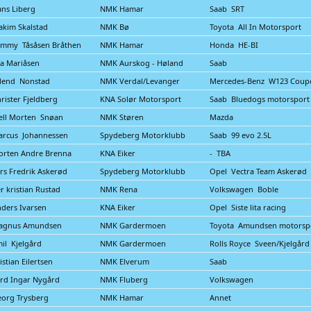
ns Liberg
NMK Hamar
Saab SRT
akim Skalstad
NMK Bø
Toyota All In Motorsport
ommy Tåsåsen Bråthen
NMK Hamar
Honda HE-BI
a Mariåsen
NMK Aurskog - Høland
Saab
lend Nonstad
NMK Verdal/Levanger
Mercedes-Benz W123 Coup
rister Fjeldberg
KNA Solør Motorsport
Saab Bluedogs motorsport
ell Morten Snøan
NMK Støren
Mazda
arcus Johannessen
Spydeberg Motorklubb
Saab 99 evo 2.5L
orten Andre Brenna
KNA Eiker
- TBA
rs Fredrik Askerød
Spydeberg Motorklubb
Opel Vectra Team Askerød
r kristian Rustad
NMK Rena
Volkswagen Boble
ders Ivarsen
KNA Eiker
Opel Siste lita racing
agnus Amundsen
NMK Gardermoen
Toyota Amundsen motorsp
il Kjelgård
NMK Gardermoen
Rolls Royce Sveen/Kjelgår
istian Eilertsen
NMK Elverum
Saab
rd Ingar Nygård
NMK Fluberg
Volkswagen
org Trysberg
NMK Hamar
Annet