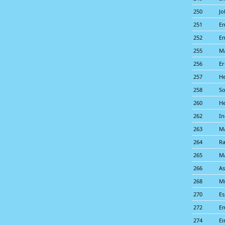
250
Jo
251
Em
252
Em
255
M
256
Er
257
He
258
So
260
H
262
In
263
Ma
264
Ra
265
M
266
A
268
Mi
270
Es
272
Em
274
Ei