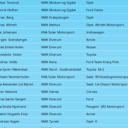
kas Tovsrud
NMK Modum og Sigdal
Opel
nrik Hofton
NMK Modum og Sigdal
Ford Fiesta
nas Berg
NMK Krabyskogen
Opel
nas Aftreth
NMK Melhus
Opel Aftreth Motorsport
a Johansen
KNA Solør Motorsport
Volkswagen
rgen Svensberget
NMK Elverum
Annet
lde Emilie Holen
NMK Elverum
Nissan
nedicte Holen
NMK Elverum
Toyota
drea Vetås
NMK Rena
Ford Team Kræsj Pink
a Syver Håkenstad
NMK Nord - Gudbrandsdal
Toyota Mr2
lliam Tømmerholen
KNA Solør Motorsport
Saab 99 bluedogsmotorspo
a Alexander Lie Myren
NMK Elverum
Saab Lie Olsson Motorspor
ver Høitomt
NMK Hamar
Citroen
nas Sørlie-Tangen
NMK Elverum
Ford
a Emilie Nystrand
NMK Elverum
Peugeot SRS Motorsport
akim Hogseth-Foss
NMK Elverum
Annet
ndreas Hagen
NMK Tynset
Opel 0