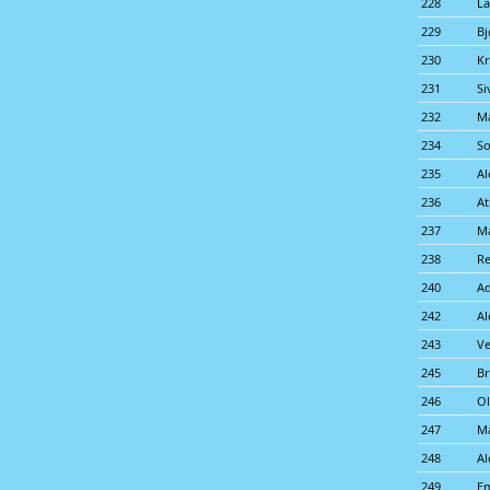
228
La
229
Bj
230
Kr
231
Si
232
Ma
234
So
235
Al
236
At
237
M
238
Re
240
Ad
242
Al
243
Ve
245
Br
246
Ol
247
Ma
248
Al
249
E