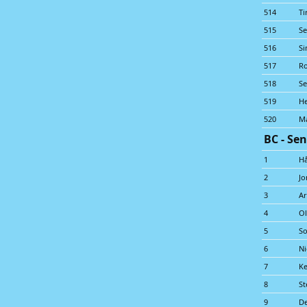
514
Ti
515
Se
516
Si
517
Ro
518
Se
519
He
520
M
BC - Sen
1
Hå
2
Jo
3
Ar
4
Ol
5
S
6
Ni
7
K
8
St
9
D