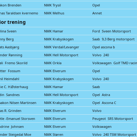
åkon Brenden
NMK Trysil
Opel
nas Taraldsen kvernemo
NMK Melhus
Annet
ior trening
lina Sveen
NMK Hamar
Ford Sveen Motorsport
nny Berg
NMK Krabyskogen
Saab 9,3 Berg motorsport
ts Aasbjørg
NMK Verdal/Levanger
Opel ascona b
ander Rønning
NMK Hell Motorsport
Volvo 240
li Fremo Skorild
NMK Orkla
Volkswagen Golf TMD raci
tter Fossum
NMK Elverum
Opel
il Heimdahl
NMK Krabyskogen
Volvo 240
lie C. H.Østerhaug
NMK Hamar
Saab
din Sandnes
NMK Hell Motorsport
Opel Astra
akon Nilsen Martinsen
NMK Krabyskogen
Opel Ascona C
ias R. Grinden
NMK Elverum
Volvo
tle -Emanuel Storsven
NMK Elverum
Peugeot SRS Motorsport
drine Johnsen
NMK Elverum
Volkswagen
nder Steigedal Moe
NMK Støren
Volvo 240 TSM Motorsport